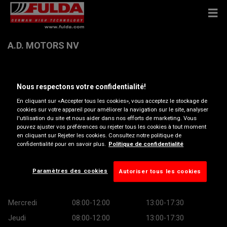
A.D. MOTORS NV
Eendrachtstraat 6 , 9300 AALST
Nous respectons votre confidentialité!
En cliquant sur «Accepter tous les cookies», vous acceptez le stockage de
Obtenir directions
cookies sur votre appareil pour améliorer la navigation sur le site, analyser
l'utilisation du site et nous aider dans nos efforts de marketing. Vous
pouvez ajuster vos préférences ou rejeter tous les cookies à tout moment
Afficher le numéro de téléphone
en cliquant sur Rejeter les cookies. Consultez notre politique de
confidentialité pour en savoir plus.
Politique de confidentialité
Heures d’ouverture
Paramètres des cookies
Autoriser tous les cookies
Lundi
08:00-12:00
13:00-17:30
Mardi
08:00-12:00
13:00-17:30
Mercredi
08:00-12:00
13:00-17:30
Jeudi
08:00-12:00
13:00-17:30