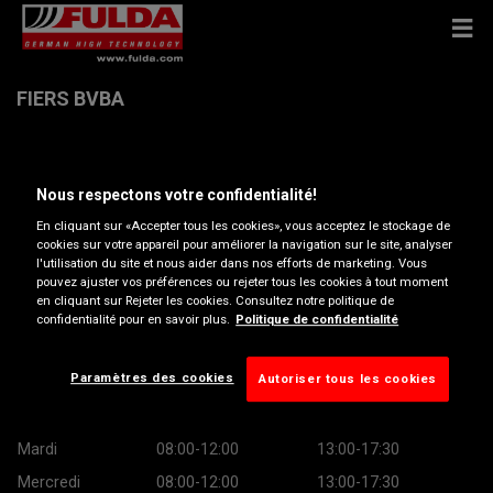
FIERS BVBA
Ninoofsesteenweg 557 A , 9600 RONSE
Nous respectons votre confidentialité!
Obtenir directions
En cliquant sur «Accepter tous les cookies», vous acceptez le stockage de
cookies sur votre appareil pour améliorer la navigation sur le site, analyser
l'utilisation du site et nous aider dans nos efforts de marketing. Vous
pouvez ajuster vos préférences ou rejeter tous les cookies à tout moment
Afficher le numéro de téléphone
en cliquant sur Rejeter les cookies. Consultez notre politique de
confidentialité pour en savoir plus.
Politique de confidentialité
magazijn@ronse.mercedes-benz.be
Heures d’ouverture
Paramètres des cookies
Autoriser tous les cookies
Lundi
08:00-12:00
13:00-17:30
Mardi
08:00-12:00
13:00-17:30
Mercredi
08:00-12:00
13:00-17:30