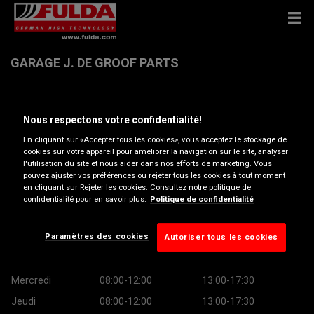
GARAGE J. DE GROOF PARTS
Bosstraat 13 , 9770 KRUISEM
Nous respectons votre confidentialité!
En cliquant sur «Accepter tous les cookies», vous acceptez le stockage de
Obtenir directions
cookies sur votre appareil pour améliorer la navigation sur le site, analyser
l'utilisation du site et nous aider dans nos efforts de marketing. Vous
pouvez ajuster vos préférences ou rejeter tous les cookies à tout moment
Afficher le numéro de téléphone
en cliquant sur Rejeter les cookies. Consultez notre politique de
confidentialité pour en savoir plus.
Politique de confidentialité
Heures d’ouverture
Paramètres des cookies
Autoriser tous les cookies
Lundi
08:00-12:00
13:00-17:30
Mardi
08:00-12:00
13:00-17:30
Mercredi
08:00-12:00
13:00-17:30
Jeudi
08:00-12:00
13:00-17:30