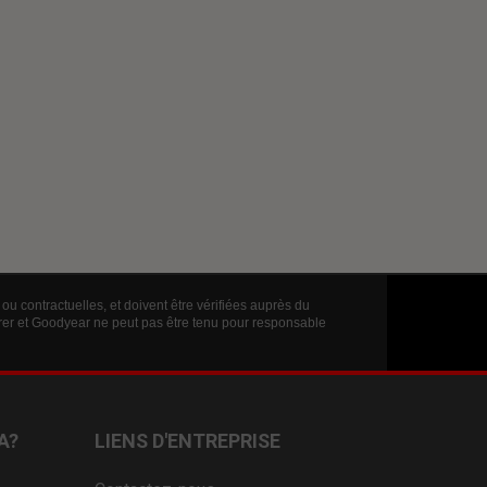
ou contractuelles, et doivent être vérifiées auprès du
érer et Goodyear ne peut pas être tenu pour responsable
A?
LIENS D'ENTREPRISE