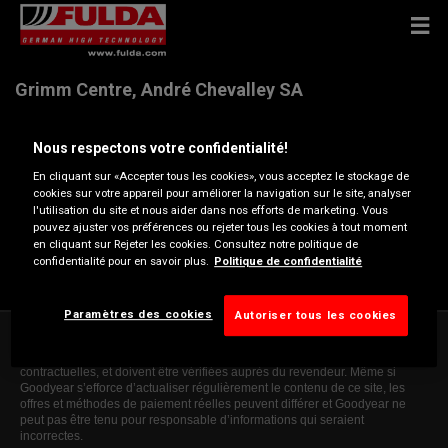
Grimm Centre, André Chevalley SA
Nous respectons votre confidentialité!
Avenue des Morgines 26 , 1213 Petit Lancy
En cliquant sur «Accepter tous les cookies», vous acceptez le stockage de
cookies sur votre appareil pour améliorer la navigation sur le site, analyser
Ouvrir directions
l'utilisation du site et nous aider dans nos efforts de marketing. Vous
pouvez ajuster vos préférences ou rejeter tous les cookies à tout moment
en cliquant sur Rejeter les cookies. Consultez notre politique de
confidentialité pour en savoir plus.
Politique de confidentialité
Voir numéro de téléphone
Paramètres des cookies
Autoriser tous les cookies
Ce site web donne des informations générales à titre indicatif uniquement.
Les informations présentées ne sont ni contraignantes, ni exhaustives ou
contractuelles, et doivent être vérifiées auprès du revendeur. Même si
Goodyear s’efforce d’actualiser régulièrement le contenu de ce site, les
offres et méthodes de paiement réelles peuvent différer et Goodyear ne
peut pas être tenu pour responsable d’informations qui seraient
incorrectes.