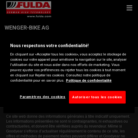
WENGER-BIKE AG
Nous respectons votre confidentialité!
SCHLOSSACKER 1 , 1715 ALTERSWIL
En cliquant sur «Accepter tous les cookies», vous acceptez le stockage de
cookies sur votre appareil pour améliorer la navigation sur le site, analyser
Ouvrir directions
l'utilisation du site et nous aider dans nos efforts de marketing. Vous
pouvez ajuster vos préférences ou rejeter tous les cookies à tout moment
en cliquant sur Rejeter les cookies. Consultez notre politique de
confidentialité pour en savoir plus.
Politique de confidentialité
Voir numéro de téléphone
info@wenger-bike.ch
Paramètres des cookies
Autoriser tous les cookies
Ce site web donne des informations générales à titre indicatif uniquement.
Les informations présentées ne sont ni contraignantes, ni exhaustives ou
contractuelles, et doivent être vérifiées auprès du revendeur. Même si
Goodyear s’efforce d’actualiser régulièrement le contenu de ce site, les
offres et méthodes de paiement réelles peuvent différer et Goodyear ne