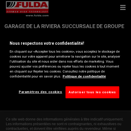
GARAGE DE LA RIVIERA SUCCURSALE DE GROUPE
LEUBA SA
Nous respectons votre confidentialité!
En cliquant sur «Accepter tous les cookies», vous acceptez le stockage de
ROUTE DE SAINT-MAURICE 233 , 1814 LA TOUR-DE-PEILZ
cookies sur votre appareil pour améliorer la navigation sur le site, analyser
l'utilisation du site et nous aider dans nos efforts de marketing. Vous
pouvez ajuster vos préférences ou rejeter tous les cookies à tout moment
Ouvrir directions
en cliquant sur Rejeter les cookies. Consultez notre politique de
confidentialité pour en savoir plus.
Politique de confidentialité
Voir numéro de téléphone
Paramètres des cookies
Autoriser tous les cookies
INFO.02@GROUPE-LEUBA.CH
Ce site web donne des informations générales à titre indicatif uniquement.
Les informations présentées ne sont ni contraignantes, ni exhaustives ou
contractuelles, et doivent être vérifiées auprès du revendeur. Même si