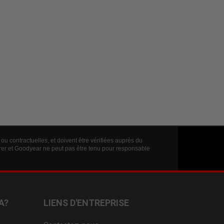
ou contractuelles, et doivent être vérifiées auprès du
érer et Goodyear ne peut pas être tenu pour responsable
A?
LIENS D'ENTREPRISE