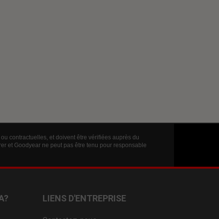
ou contractuelles, et doivent être vérifiées auprès du
érer et Goodyear ne peut pas être tenu pour responsable
A?
LIENS D'ENTREPRISE