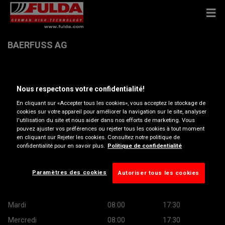
BAERFUSS AG
Gwattstrasse 40 , 3604 Thun
Nous respectons votre confidentialité!
Ouvrir directions
En cliquant sur «Accepter tous les cookies», vous acceptez le stockage de
cookies sur votre appareil pour améliorer la navigation sur le site, analyser
l'utilisation du site et nous aider dans nos efforts de marketing. Vous
pouvez ajuster vos préférences ou rejeter tous les cookies à tout moment
Voir numéro de téléphone
en cliquant sur Rejeter les cookies. Consultez notre politique de
confidentialité pour en savoir plus.
Politique de confidentialité
info@baerfuss.ch
Heures d’ouverture
Paramètres des cookies
Autoriser tous les cookies
Montag
08:00
17:30
Mardi
08:00
17:30
Mercredi
08:00
17:30