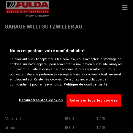
GARAGE WILLI GUTZWILLER AG
Ettingerstrasse 16 , 4106 Therwil
Nous respectons votre confidentialité!
En cliquant sur «Accepter tous les cookies», vous acceptez le stockage de
Ouvrir directions
cookies sur votre appareil pour améliorer la navigation sur le site, analyser
l'utilisation du site et nous aider dans nos efforts de marketing. Vous
pouvez ajuster vos préférences ou rejeter tous les cookies à tout moment
Voir numéro de téléphone
en cliquant sur Rejeter les cookies. Consultez notre politique de
confidentialité pour en savoir plus.
Politique de confidentialité
Heures d’ouverture
Paramètres des cookies
Autoriser tous les cookies
Montag
08:00
17:30
Mardi
08:00
17:30
Mercredi
08:00
17:30
Jeudi
08:00
17:30