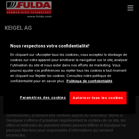
KEIGEL AG
Nous respectons votre confidentialité!
RHEINSTRASSE 69 , 4402 FRENKENDORF
En cliquant sur «Accepter tous les cookies», vous acceptez le stockage de
cookies sur votre appareil pour améliorer la navigation sur le site, analyser
Ouvrir directions
l'utilisation du site et nous aider dans nos efforts de marketing. Vous
pouvez ajuster vos préférences ou rejeter tous les cookies à tout moment
en cliquant sur Rejeter les cookies. Consultez notre politique de
confidentialité pour en savoir plus.
Politique de confidentialité
Voir numéro de téléphone
Paramètres des cookies
Autoriser tous les cookies
Ce site web donne des informations générales à titre indicatif uniquement.
Les informations présentées ne sont ni contraignantes, ni exhaustives ou
contractuelles, et doivent être vérifiées auprès du revendeur. Même si
Goodyear s’efforce d’actualiser régulièrement le contenu de ce site, les
offres et méthodes de paiement réelles peuvent différer et Goodyear ne
peut pas être tenu pour responsable d’informations qui seraient
incorrectes.