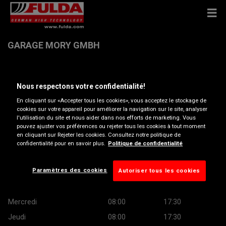
GARAGE MORY GMBH
Tittertenstrasse 20 , 4418 Reigoldswil
Nous respectons votre confidentialité!
En cliquant sur «Accepter tous les cookies», vous acceptez le stockage de
Ouvrir directions
cookies sur votre appareil pour améliorer la navigation sur le site, analyser
l'utilisation du site et nous aider dans nos efforts de marketing. Vous
pouvez ajuster vos préférences ou rejeter tous les cookies à tout moment
Voir numéro de téléphone
en cliquant sur Rejeter les cookies. Consultez notre politique de
confidentialité pour en savoir plus.
Politique de confidentialité
Heures d’ouverture
Paramètres des cookies
Autoriser tous les cookies
Montag
08:00
17:30
Mardi
08:00
17:30
Mercredi
08:00
17:30
Jeudi
08:00
17:30