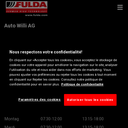
Auto Willi AG
Industriestrasse 50, 6074 Giswil
Nous respectons votre confidentialité!
Ouvrir directions
En cliquant sur «Accepter tous les cookies», vous acceptez le stockage de
cookies sur votre appareil pour améliorer la navigation sur le site, analyser
l'utilisation du site et nous aider dans nos efforts de marketing. Vous
pouvez ajuster vos préférences ou rejeter tous les cookies à tout moment
Voir numéro de téléphone
en cliquant sur Rejeter les cookies. Consultez notre politique de
confidentialité pour en savoir plus.
Politique de confidentialité
christian.willi@autowilli.ch
Site web revendeur
Paramètres des cookies
Autoriser tous les cookies
Heures d’ouverture
Montag
07:30-12:00
13:15-18:00
Mardi
07:30-12:00
13:15-18:00