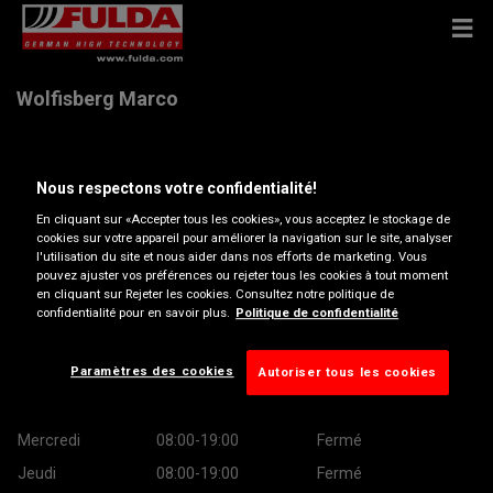
Wolfisberg Marco
Rue de Neuchâtel 10, 6780 Airolo
Nous respectons votre confidentialité!
En cliquant sur «Accepter tous les cookies», vous acceptez le stockage de
Ouvrir directions
cookies sur votre appareil pour améliorer la navigation sur le site, analyser
l'utilisation du site et nous aider dans nos efforts de marketing. Vous
pouvez ajuster vos préférences ou rejeter tous les cookies à tout moment
mirko.wolfisberg@wolfisa.ch
en cliquant sur Rejeter les cookies. Consultez notre politique de
confidentialité pour en savoir plus.
Politique de confidentialité
Heures d’ouverture
Paramètres des cookies
Autoriser tous les cookies
Montag
08:30-12:00
13:00-18:30
Mardi
08:00-19:00
Fermé
Mercredi
08:00-19:00
Fermé
Jeudi
08:00-19:00
Fermé