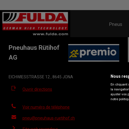
Pneus
Pneuhaus Rütihof
AG
Nous resp
EICHWIESSTRASSE 12 , 8645 JONA
En cliquant 
Ouvrir directions
la navigatio
ajuster vos 
notre politiq
Voir numéro de téléphone
pneu@pneuhaus-ruetihof.ch