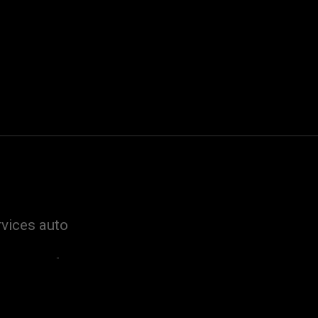
rvices auto
Entretien freins
Changement huile