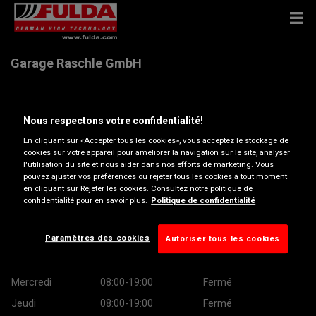
Garage Raschle GmbH
Rorschacherstrasse 40, 8880 Walenstadt
Nous respectons votre confidentialité!
En cliquant sur «Accepter tous les cookies», vous acceptez le stockage de
Ouvrir directions
cookies sur votre appareil pour améliorer la navigation sur le site, analyser
l'utilisation du site et nous aider dans nos efforts de marketing. Vous
pouvez ajuster vos préférences ou rejeter tous les cookies à tout moment
lager@garage-raschle.ch
en cliquant sur Rejeter les cookies. Consultez notre politique de
confidentialité pour en savoir plus.
Politique de confidentialité
Heures d’ouverture
Paramètres des cookies
Autoriser tous les cookies
Montag
08:30-12:00
13:00-18:30
Mardi
08:00-19:00
Fermé
Mercredi
08:00-19:00
Fermé
Jeudi
08:00-19:00
Fermé