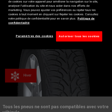
de cookies sur votre appareil pour améliorer la navigation sur le site,
analyser l'utilisation du site et nous aider dans nos efforts de
Les caractéristiques techniques peuvent être
marketing. Vous pouvez ajuster vos préférences ou rejeter tous les
disponibles que sur certaines tailles, utilisez notre outil
cookies à tout moment en cliquant sur Rejeter les cookies. Consultez
notre politique de confidentialité pour en savoir plus.
Politique de
de recherche de pneus pour en savoir plus.
confidentialité
Paramètres des cookies
Autoriser tous les cookies
Hiver
Tous les pneus ne sont pas compatibles avec votre