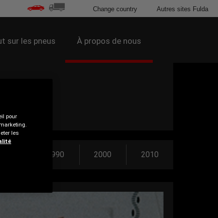
Change country
Autres sites Fulda
t sur les pneus
À propos de nous
il pour
 marketing.
eter les
alité
1980
1990
2000
2010