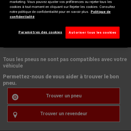
marketing. Vous pouvez ajuster vos préférences ou rejeter tous les
cookies à tout moment en cliquant sur Rejeter les cookies. Consultez
notre politique de confidentialité pour en savoir plus.
Politique de
confidentialité
Hiver
Paramètres des cookies
Autoriser tous les cookies
Tous les pneus ne sont pas compatibles avec votre
véhicule
Permettez-nous de vous aider à trouver le bon
pneu.
Trouver un pneu
Trouver un revendeur