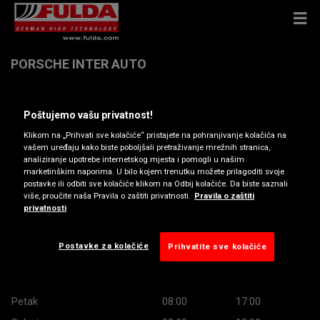
PORSCHE INTER AUTO
Velimira Škorpika 23, 10090 ZAGREB
Poštujemo vašu privatnost!
Klikom na „Prihvati sve kolačiće“ pristajete na pohranjivanje kolačića na
Primi smjernice
vašem uređaju kako biste poboljšali pretraživanje mrežnih stranica,
analiziranje upotrebe internetskog mjesta i pomogli u našim
marketinškim naporima. U bilo kojem trenutku možete prilagoditi svoje
postavke ili odbiti sve kolačiće klikom na Odbij kolačiće. Da biste saznali
Radno vrijeme
više, proučite naša Pravila o zaštiti privatnosti.
Pravila o zaštiti
privatnosti
Ponedjeljak
08:00
17:00
Utorak
08:00
17:00
Postavke za kolačiće
Prihvatite sve kolačiće
Srijeda
08:00
17:00
Četvrtak
08:00
17:00
Petak
08:00
17:00