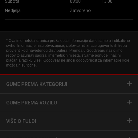
Subota
08:00
13:00
Nedjelja
Zatvoreno
* Ova internetska stranica pruža opće informacije dane samo u indikativne
svrhe. Informacije nisu obvezujuće, cjelovite niti znače ugovor te ih treba
provjeriti kod navedenog distributera. Premda u Goodyearu nastojimo
redovito ažurirati sadržaj internetskih mjesta, stvarne ponude i načini
plaćanja razlikuju se i Goodyear ne snosi odgovornost za informacije koje
možda nisu točne.
GUME PREMA KATEGORIJI
GUME PREMA VOZILU
VIŠE O FULDI