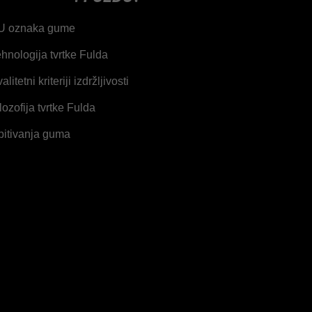
U oznaka gume
hnologija tvrtke Fulda
alitetni kriteriji izdržljivosti
lozofija tvrtke Fulda
pitivanja guma