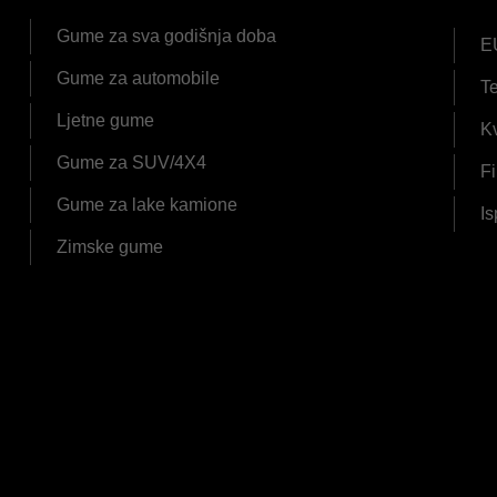
Gume za sva godišnja doba
E
Gume za automobile
Te
Ljetne gume
Kv
Gume za SUV/4X4
Fi
Gume za lake kamione
Is
Zimske gume