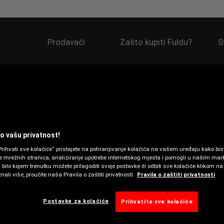
Prodavači
Zašto kupiti Fuldu?
S
 MJESTA
 vašu privatnost!
rihvati sve kolačiće“ pristajete na pohranjivanje kolačića na vašem uređaju kako bist
je mrežnih stranica, analiziranje upotrebe internetskog mjesta i pomogli u našim ma
bilo kojem trenutku možete prilagoditi svoje postavke ili odbiti sve kolačiće klikom na
nali više, proučite naša Pravila o zaštiti privatnosti.
Pravila o zaštiti privatnosti
Postavke za kolačiće
Prihvatite sve kolačiće
GUME FULDA
ZAŠ