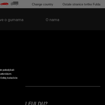
Change country
Ostale stranice tvrtke Fulda
ve o gumama
O nama
e poboljšali
rketinškim
 Odbij kolačiće.
TO KUPITI FULDU?