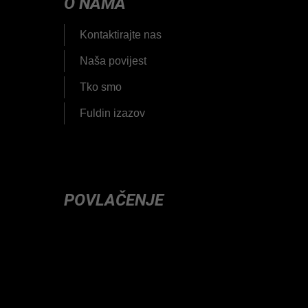
O NAMA
Kontaktirajte nas
Naša povijest
Tko smo
Fuldin izazov
POVLAČENJE