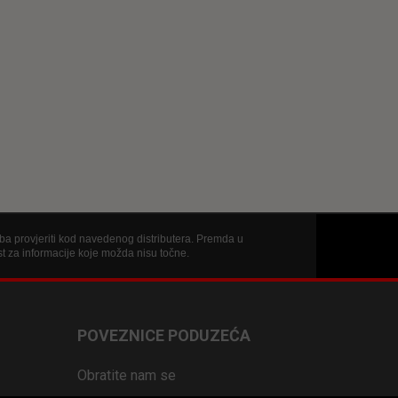
reba provjeriti kod navedenog distributera. Premda u
st za informacije koje možda nisu točne.
POVEZNICE PODUZEĆA
Obratite nam se