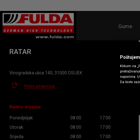
Gume
RATAR
Poštujemo
Klikom na „P
pretraživanj
Vinogradska ulica 140, 31000 OSIJEK
naporima. U 
Da biste sazn
Primi smjernice
Radno vrijeme
Ponedjeljak
08:00
17:00
Utorak
08:00
17:00
Srijeda
08:00
17:00