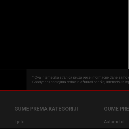
* Ova internetska stranica pruža opće informacije dane samo u 
Goodyearu nastojimo redovito ažurirati sadržaj internetskih m
GUME PREMA KATEGORIJI
GUME PRE
Ljeto
Automobil