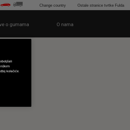
Change country
Ostale stranice tvrtke Fulda
ve o gumama
O nama
oboljšali
tinškim
dbij kolačiće.