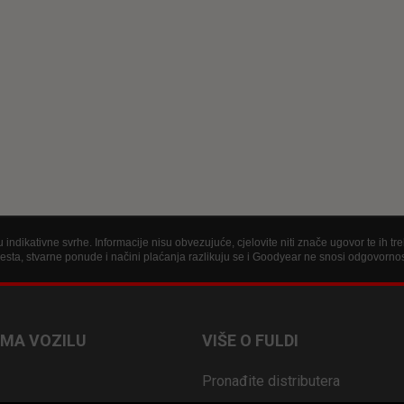
indikativne svrhe. Informacije nisu obvezujuće, cjelovite niti znače ugovor te ih t
jesta, stvarne ponude i načini plaćanja razlikuju se i Goodyear ne snosi odgovorno
MA VOZILU
VIŠE O FULDI
Pronađite distributera