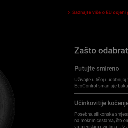
Saznajte više o EU ocjeni
Zašto odabra
Putujte smireno
Uživajte u tišoj i udobnij
EcoControl smanjuje buku
Učinkovitije kočenj
Posebna silikonska smjesa 
na mokrim cestama, što om
vremenskim uvjetima. Uz a