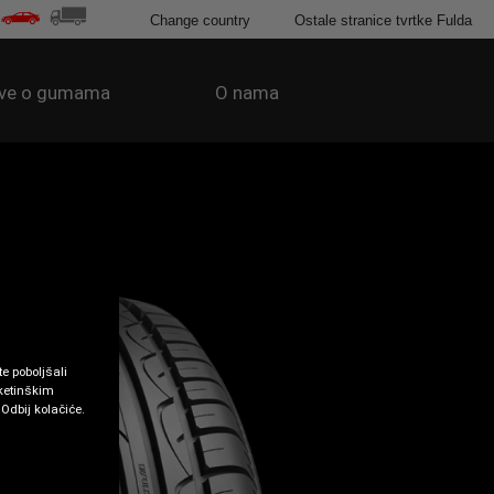
Change country
Ostale stranice tvrtke Fulda
ve o gumama
O nama
e poboljšali
rketinškim
 Odbij kolačiće.