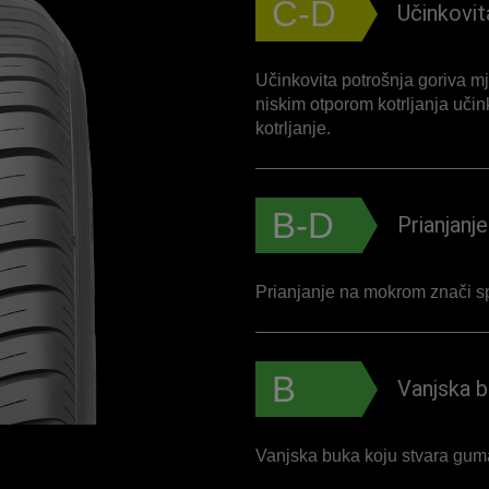
C-D
Učinkovit
Učinkovita potrošnja goriva mj
niskim otporom kotrljanja učink
kotrljanje.
B-D
Prianjan
Prianjanje na mokrom znači 
B
Vanjska 
Vanjska buka koju stvara guma