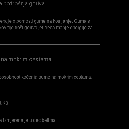
a potrošnja goriva
era je otpornosti gume na kotrljanje. Guma s
ovitije troši gorivo jer treba manje energije za
je na mokrim cestama
sposobnost kočenja gume na mokrim cestama.
buka
 izmjerena je u decibelima.