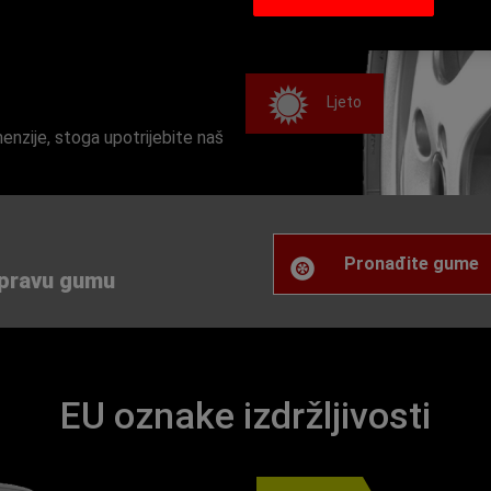
Ljeto
nzije, stoga upotrijebite naš
Pronađite gume
 pravu gumu
EU oznake izdržljivosti