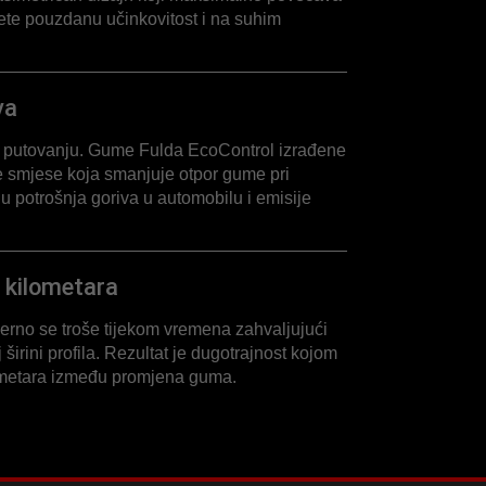
ete pouzdanu učinkovitost i na suhim
va
 putovanju. Gume Fulda EcoControl izrađene
e smjese koja smanjuje otpor gume pri
u potrošnja goriva u automobilu i emisije
h kilometara
rno se troše tijekom vremena zahvaljujući
 širini profila. Rezultat je dugotrajnost kojom
ilometara između promjena guma.