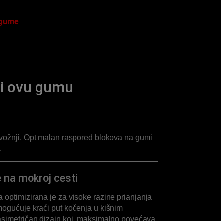
 gume
ti ovu gumu
oj vožnji. Optimalan raspored blokova na gumi
.
e na mokroj cesti
optimizirana je za visoke razine prianjanja
ogućuje kraći put kočenja u kišnim
simetričan dizajn koji maksimalno povećava