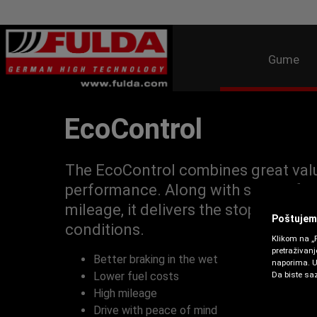
Gume
EcoControl
The EcoControl combines great valu
performance. Along with superb fuel
mileage, it delivers the stopping po
Poštujemo
conditions.
Klikom na „P
pretraživan
Better braking in the wet
naporima. U 
Lower fuel costs
Da biste saz
High mileage
Drive with peace of mind