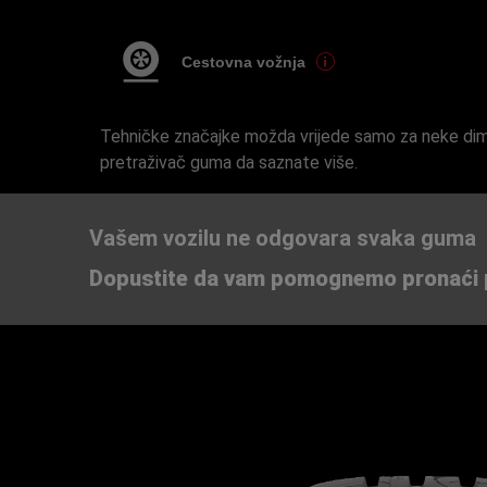
Cestovna vožnja
Tehničke značajke možda vrijede samo za neke dime
pretraživač guma da saznate više.
Vašem vozilu ne odgovara svaka guma
Dopustite da vam pomognemo pronaći