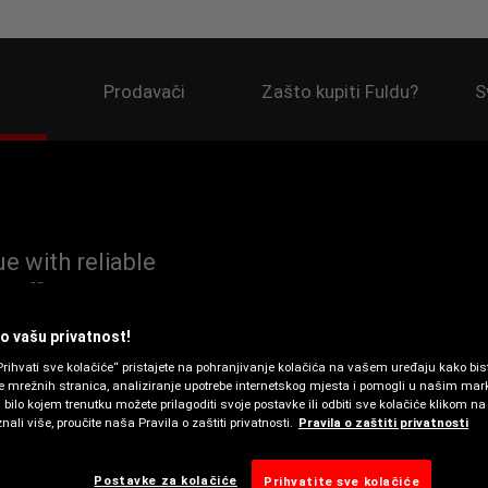
Prodavači
Zašto kupiti Fuldu?
S
e with reliable
 efficiency and high
wer you need in rainy
 vašu privatnost!
rihvati sve kolačiće“ pristajete na pohranjivanje kolačića na vašem uređaju kako bist
je mrežnih stranica, analiziranje upotrebe internetskog mjesta i pomogli u našim ma
bilo kojem trenutku možete prilagoditi svoje postavke ili odbiti sve kolačiće klikom na
nali više, proučite naša Pravila o zaštiti privatnosti.
Pravila o zaštiti privatnosti
Postavke za kolačiće
Prihvatite sve kolačiće