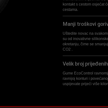
kontakt s cestom osjećat ć
cestama.
Manji troškovi gori
Uštedite novac na svakom
su od inovativne silikonsk
okretanju, čime se smanjuj
CO2 .
Velik broj prijeđeni
Gume EcoControl ravnomje
ravnijoj konturi i povećanoj
uspijevate prijeći više k