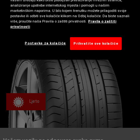
vašem uređaju kako biste poboljšali pretraživanje mrežnih stranica,
analiziranje upotrebe internetskog mjesta i pomogli u našim
marketinškim naporima. U bilo kojem trenutku možete prilagoditi svoje
Tehničke značajke možda vrijede samo za neke
postavke ili odbiti sve kolačiće klikom na Odbij kolačiće. Da biste saznali
više, proučite naša Pravila o zaštiti privatnosti.
Pravila o zaštiti
dimenzije, stoga upotrijebite naš pretraživač guma da
privatnosti
saznate više.
Postavke za kolačiće
Prihvatite sve kolačiće
Ljeto