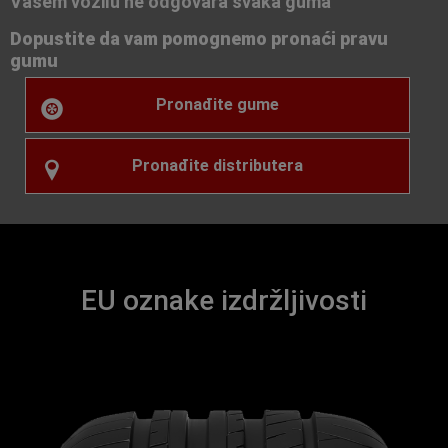
Vašem vozilu ne odgovara svaka guma
Dopustite da vam pomognemo pronaći pravu
gumu
Pronađite gume
Pronađite distributera
EU oznake izdržljivosti