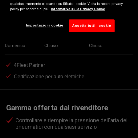
qualsiasi momento cliccando su Rifiuta i cookie. Visita la nostra privacy
Mercoledì
08:00-12:30
14:00-18:30
policy per saperne di più.
Informativa sulla Privacy Online
Giovedì
08:00-12:30
14:00-18:30
Impostazioni cookie
Accetta tutti i cookie
Venerdì
08:00-12:30
14:00-18:30
Sabato
08:00-12:30
Chiuso
Domenica
Chiuso
Chiuso
4Fleet Partner
Certificazione per auto elettriche
Gamma offerta dal rivenditore
Controllare e riempire la pressione dell'aria dei
pneumatici con qualsiasi servizio