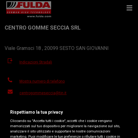
CENTRO GOMME SECCIA SRL
Viale Gramsci 18 , 20099 SESTO SAN GIOVANNI
Indicazioni Stradali
Mostra numero di telefono
centrogommeseccia@tin.it
Sito del rivenditore
Rispettiamo la tua privacy
Orari d'apertura
Cliccando su "Accetta tutti i cookie", accetti che i cookie vengano
memorizzati sul tuo dispositivo per migliorare la navigazione sul sito,
Lunedì
08:00-12:30
14:00-18:30
analizzare il sito utilizzato e supportare le nostre comunicazioni
marketing. Puoi modificare le tue preferenze o rifiutare tutti i cookie in
Martedì
08:00-12:30
14:00-18:30