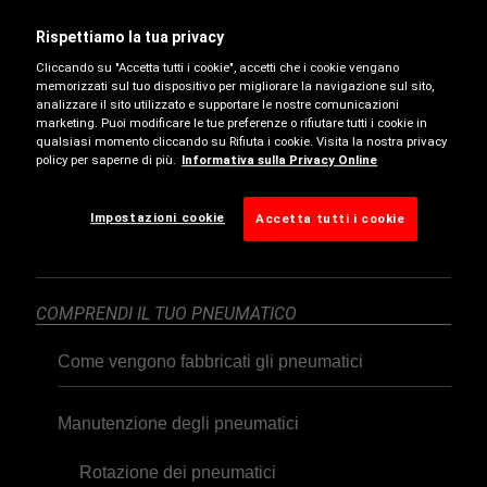
Test indipendenti sugli pneumatici
Rispettiamo la tua privacy
Cliccando su "Accetta tutti i cookie", accetti che i cookie vengano
memorizzati sul tuo dispositivo per migliorare la navigazione sul sito,
analizzare il sito utilizzato e supportare le nostre comunicazioni
PNEUMATICI STAGIONALI | FULDA
marketing. Puoi modificare le tue preferenze o rifiutare tutti i cookie in
qualsiasi momento cliccando su Rifiuta i cookie. Visita la nostra privacy
policy per saperne di più.
Informativa sulla Privacy Online
Essere pronti per tutte le stagioni
Impostazioni cookie
Accetta tutti i cookie
È necessario acquistare pneumatici invernali?
COMPRENDI IL TUO PNEUMATICO
Come vengono fabbricati gli pneumatici
Manutenzione degli pneumatici
Rotazione dei pneumatici