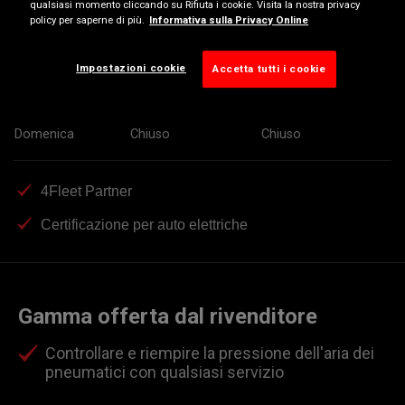
qualsiasi momento cliccando su Rifiuta i cookie. Visita la nostra privacy
policy per saperne di più.
Informativa sulla Privacy Online
Mercoledì
08:00-12:30
14:30-19:00
Giovedì
08:00-12:30
14:30-19:00
Impostazioni cookie
Accetta tutti i cookie
Venerdì
08:00-12:30
14:30-19:00
Sabato
08:00-12:30
Chiuso
Domenica
Chiuso
Chiuso
4Fleet Partner
Certificazione per auto elettriche
Gamma offerta dal rivenditore
Controllare e riempire la pressione dell'aria dei
pneumatici con qualsiasi servizio