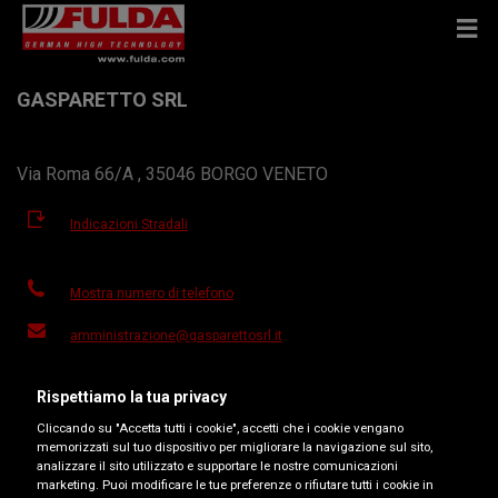
GASPARETTO SRL
Via Roma 66/A , 35046 BORGO VENETO
Indicazioni Stradali
Mostra numero di telefono
amministrazione@gasparettosrl.it
Sito del rivenditore
Rispettiamo la tua privacy
Orari d'apertura
Cliccando su "Accetta tutti i cookie", accetti che i cookie vengano
memorizzati sul tuo dispositivo per migliorare la navigazione sul sito,
Lunedì
08:00-12:30
14:30-19:00
analizzare il sito utilizzato e supportare le nostre comunicazioni
marketing. Puoi modificare le tue preferenze o rifiutare tutti i cookie in
Martedì
08:00-12:30
14:30-19:00