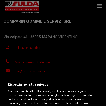
COMPARIN GOMME E SERVIZI SRL
Via Volpato 41 , 36035 MARANO VICENTINO
Indicazioni Stradali
Mostra numero di telefono
info@comparingomme.it
Sito del rivenditore
Rispettiamo la tua privacy
Orari d'apertura
Cliccando su "Accetta tutti i cookie", accetti che i cookie vengano
memorizzati sul tuo dispositivo per migliorare la navigazione sul sito,
Lunedì
08:00-12:00
14:00-18:30
analizzare il sito utilizzato e supportare le nostre comunicazioni
marketing. Puoi modificare le tue preferenze o rifiutare tutti i cookie in
Martedì
08:00-12:00
14:00-18:30