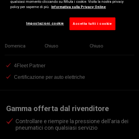
qualsiasi momento cliccando su Rifiuta i cookie. Visita la nostra privacy
policy per saperne di più.
Informativa sulla Privacy Online
Mercoledì
08:00-12:00
14:00-18:30
Giovedì
08:00-12:00
14:00-18:30
Impostazioni cookie
Accetta tutti i cookie
Venerdì
08:00-12:00
14:00-18:30
Sabato
08:00-12:00
Chiuso
Domenica
Chiuso
Chiuso
4Fleet Partner
Certificazione per auto elettriche
Gamma offerta dal rivenditore
Controllare e riempire la pressione dell'aria dei
pneumatici con qualsiasi servizio