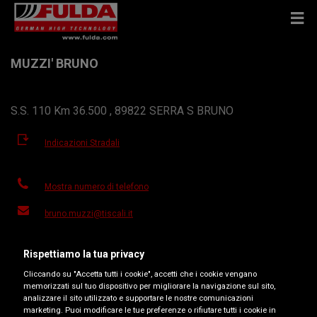
MUZZI' BRUNO
S.S. 110 Km 36.500 , 89822 SERRA S BRUNO
Indicazioni Stradali
Mostra numero di telefono
bruno.muzzi@tiscali.it
Sito del rivenditore
Rispettiamo la tua privacy
Orari d'apertura
Cliccando su "Accetta tutti i cookie", accetti che i cookie vengano
memorizzati sul tuo dispositivo per migliorare la navigazione sul sito,
Lunedì
08:30-12:30
14:45-18:30
analizzare il sito utilizzato e supportare le nostre comunicazioni
marketing. Puoi modificare le tue preferenze o rifiutare tutti i cookie in
Martedì
08:30-12:30
14:45-18:30