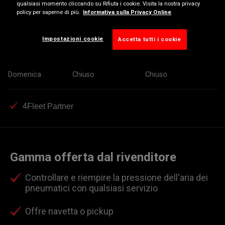
qualsiasi momento cliccando su Rifiuta i cookie. Visita la nostra privacy
policy per saperne di più.
Informativa sulla Privacy Online
Mercoledì
08:30-12:30
14:45-18:30
Giovedì
08:30-12:30
14:45-18:30
Impostazioni cookie
Accetta tutti i cookie
Venerdì
08:30-12:30
14:45-18:30
Sabato
08:30-12:30
Chiuso
Domenica
Chiuso
Chiuso
4Fleet Partner
Gamma offerta dal rivenditore
Controllare e riempire la pressione dell'aria dei
pneumatici con qualsiasi servizio
Offre navetta o pickup