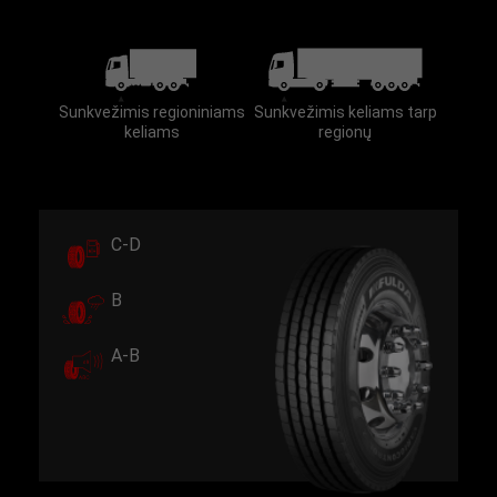
Sunkvežimis regioniniams
Sunkvežimis keliams tarp
keliams
regionų
C-D
B
A-B