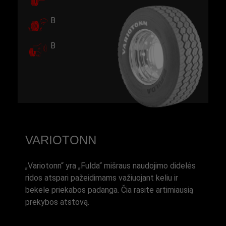
B
B
VARIOTONN
„Variotonn“ yra „Fulda“ mišraus naudojimo didelės
ridos atspari pažeidimams važiuojant keliu ir
bekele priekabos padanga. Čia rasite artimiausią
prekybos atstovą.