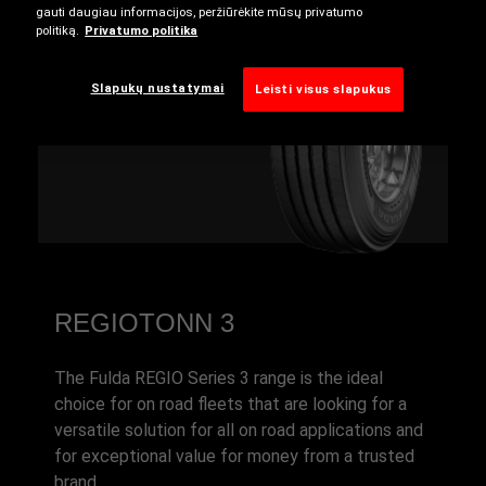
B
gauti daugiau informacijos, peržiūrėkite mūsų privatumo
politiką.
Privatumo politika
B
Slapukų nustatymai
Leisti visus slapukus
B
REGIOTONN 3
The Fulda REGIO Series 3 range is the ideal
choice for on road fleets that are looking for a
versatile solution for all on road applications and
for exceptional value for money from a trusted
brand.