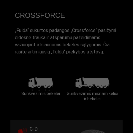
CROSSFORCE
„Fulda“ sukurtos padangos „Crossforce“ pasižymi
didesne trauka ir atsparumu pažeidimams
važiuojant atšiauriomis bekelės sąlygomis. Čia
rasite artimiausią „Fulda“ prekybos atstovą.
Sunkvežimis bekelei
Sunkvežimis mišriam keliui
ir bekelei
C-D