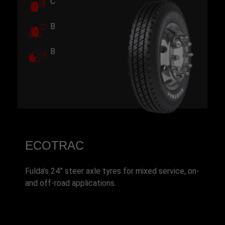
C
B
B
ECOTRAC
Fulda’s 24” steer axle tyres for mixed service, on-
and off-road applications.