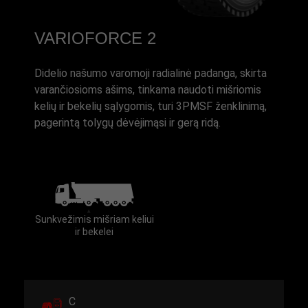
VARIOFORCE 2
Didelio našumo varomoji radialinė padanga, skirta
varančiosioms ašims, tinkama naudoti mišriomis
kelių ir bekelių sąlygomis, turi 3PMSF ženklinimą,
pagerintą tolygų dėvėjimąsi ir gerą ridą.
Sunkvežimis mišriam keliui
ir bekelei
C