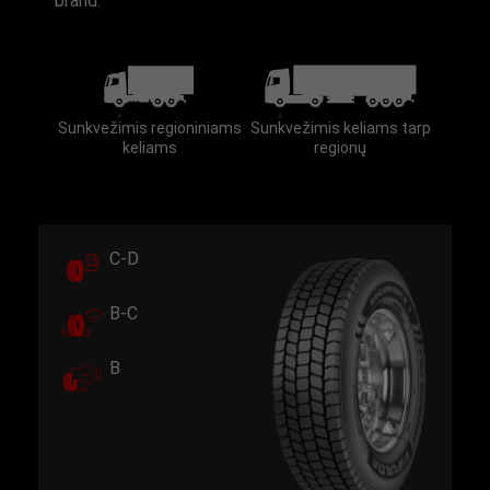
brand.
Sunkvežimis regioniniams
Sunkvežimis keliams tarp
keliams
regionų
C-D
B-C
B