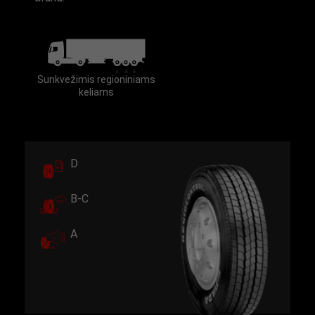
Sunkvežimis regioniniams
keliams
D
B-C
A