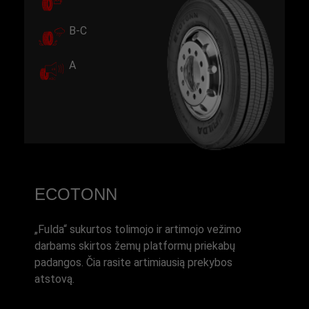
B-C
A
ECOTONN
„Fulda“ sukurtos tolimojo ir artimojo vežimo
darbams skirtos žemų platformų priekabų
padangos. Čia rasite artimiausią prekybos
atstovą.