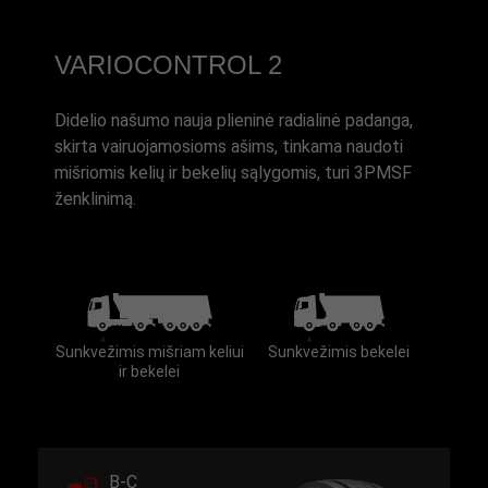
VARIOCONTROL 2
Didelio našumo nauja plieninė radialinė padanga,
skirta vairuojamosioms ašims, tinkama naudoti
mišriomis kelių ir bekelių sąlygomis, turi 3PMSF
ženklinimą.
Sunkvežimis mišriam keliui
Sunkvežimis bekelei
ir bekelei
B-C