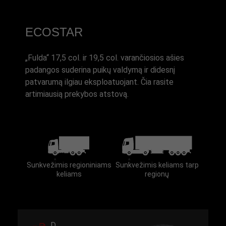
ECOSTAR
„Fulda“ 17,5 col. ir 19,5 col. varančiosios ašies
padangos suderina puikų valdymą ir didesnį
patvarumą ilgiau eksploatuojant. Čia rasite
artimiausią prekybos atstovą.
Sunkvežimis regioniniams
Sunkvežimis keliams tarp
keliams
regionų
D