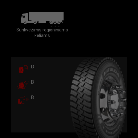
Sunkvežimis regioniniams
keliams
D
B
B