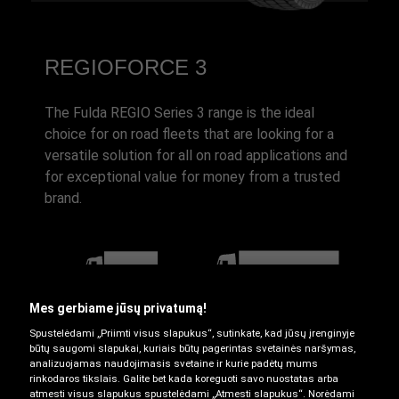
REGIOFORCE 3
The Fulda REGIO Series 3 range is the ideal
choice for on road fleets that are looking for a
versatile solution for all on road applications and
for exceptional value for money from a trusted
brand.
Sunkvežimis regioniniams
Sunkvežimis keliams tarp
Mes gerbiame jūsų privatumą!
keliams
regionų
Spustelėdami „Priimti visus slapukus“, sutinkate, kad jūsų įrenginyje
būtų saugomi slapukai, kuriais būtų pagerintas svetainės naršymas,
analizuojamas naudojimasis svetaine ir kurie padėtų mums
rinkodaros tikslais. Galite bet kada koreguoti savo nuostatas arba
atmesti visus slapukus spustelėdami „Atmesti slapukus“. Norėdami