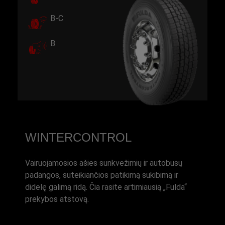
B-C
B
WINTERCONTROL
Vairuojamosios ašies sunkvežimių ir autobusų
padangos, suteikiančios patikimą sukibimą ir
didelę galimą ridą. Čia rasite artimiausią „Fulda“
prekybos atstovą.