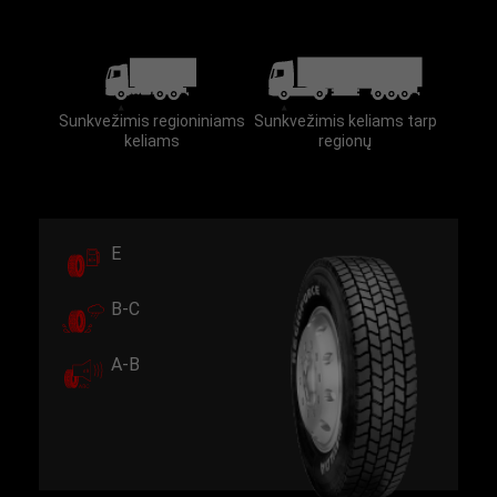
Sunkvežimis regioniniams
Sunkvežimis keliams tarp
keliams
regionų
E
B-C
A-B