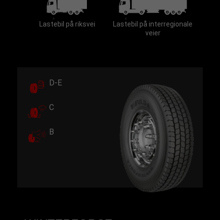
Lastebil på riksvei
Lastebil på interregionale
veier
D-E
C
B