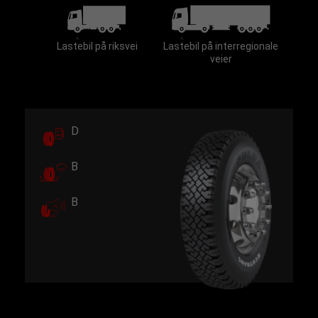
Lastebil på riksvei
Lastebil på interregionale
veier
D
B
B