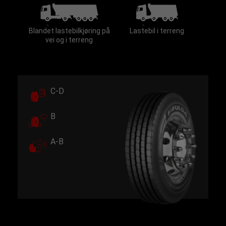
Blandet lastebilkjøring på
Lastebil i terreng
vei og i terreng
C-D
B
A-B