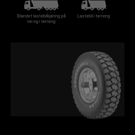
Blandet lastebilkjøring på
Lastebil i terreng
vei og i terreng