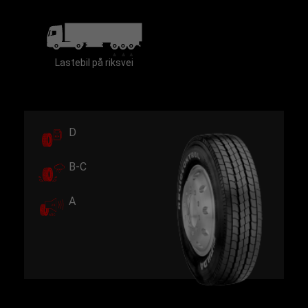
Lastebil på riksvei
D
B-C
A