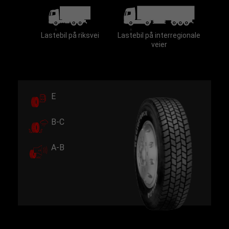
Lastebil på riksvei
Lastebil på interregionale
veier
E
B-C
A-B