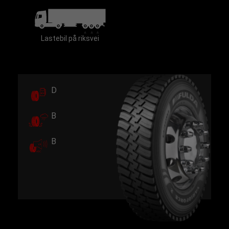
Lastebil på riksvei
D
B
B