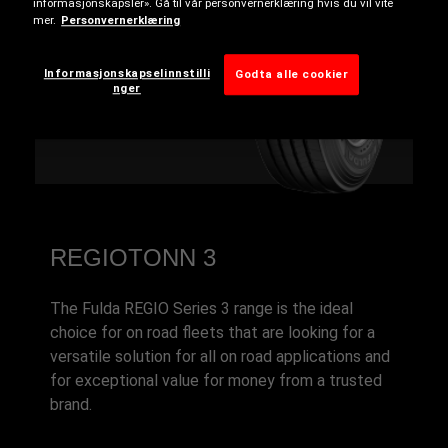
informasjonskapsler». Gå til vår personvernerklæring hvis du vil vite
B
mer.
Personvernerklæring
B
Informasjonskapselinnstilli
Godta alle cookier
nger
REGIOTONN 3
The Fulda REGIO Series 3 range is the ideal
choice for on road fleets that are looking for a
versatile solution for all on road applications and
for exceptional value for money from a trusted
brand.