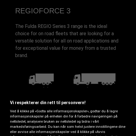
REGIOFORCE 3
The Fulda REGIO Series 3 range is the ideal
choice for on road fleets that are looking for a
versatile solution for all on road applications and
for exceptional value for money from a trusted
brand.
Lastebil på riksvei
Lastebil på interregionale
veier
Vi respekterer din rett til personvern!
Ved å klikke på «Godta alle informasjonskapsler», godtar du å lagre
informasjonskapsler på enheten din for å forbedre navigeringen på
nettstedet, analysere bruken av nettstedet og bidra i vårt
B
markedsføringsarbeid. Du kan når som helst justere innstillingene dine
eller avvise alle informasjonskapsler ved å klikke på «Avvis