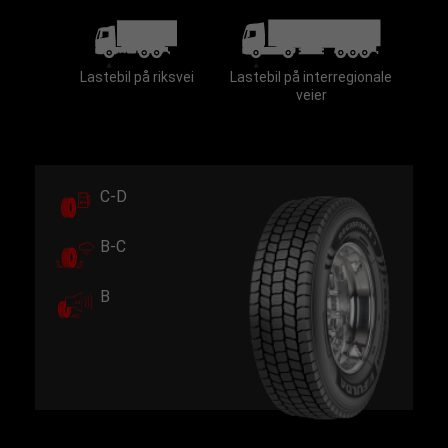
Lastebil på riksvei
Lastebil på interregionale
veier
C-D
B-C
B