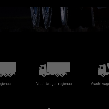
cteren uw privacy !
e cookies accepteren" te klikken, stemt u in met het opslaan van cookies op uw appara
 de site te verbeteren, het gebruik van de site te analyseren en te helpen bij onze
spanningen. U kunt op elk moment uw voorkeuren aanpassen of alle cookies weigere
eren te klikken. Bezoek ons Privacybeleid voor meer informatie.
Online Privacybele
Cookie-instellingen
Alle cookies accepteren
gionaal
Vrachtwagen regionaal
Vrachtwage