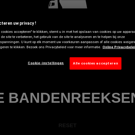
Vrachtwagen off-road
E BANDENREEKSEN 
RESET