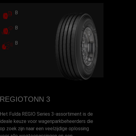
B
B
B
REGIOTONN 3
Het Fulda REGIO Series 3-assortiment is de
ideale keuze voor wagenparkbeheerders die
op zoek zijn naar een veelzijdige oplossing
voor alle wegtoepassingen en een