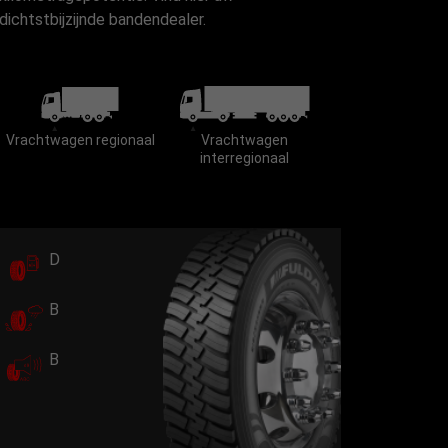
dichtstbijzijnde bandendealer.
Vrachtwagen regionaal
Vrachtwagen
interregionaal
D
B
B