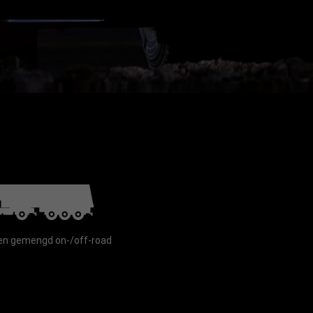
at om de
n door op
id
n gemengd on-/off-road