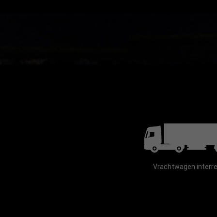
Wij respe
Door op "All
navigatie op
marketingin
Cookies Weig
Vrachtwagen interre