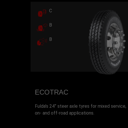
C
B
B
ECOTRAC
Fulda’s 24” steer axle tyres for mixed service,
on- and off-road applications.