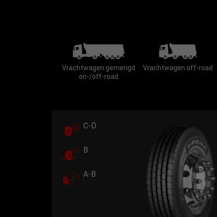
Vrachtwagen gemengd
Vrachtwagen off-road
on-/off-road
C-D
B
A-B