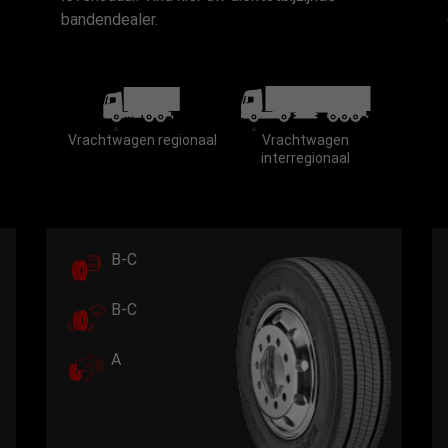
bandendealer.
Vrachtwagen regionaal
Vrachtwagen
interregionaal
B-C
B-C
A