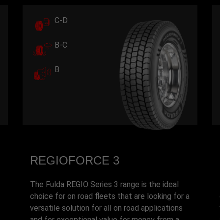
C-D
B-C
B
REGIOFORCE 3
The Fulda REGIO Series 3 range is the ideal
choice for on road fleets that are looking for a
versatile solution for all on road applications
and for exceptional value for money from a