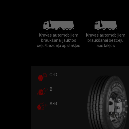
Kravas automobiļiem
Kravas automobiļiem
braukšanai jauktos
braukšanai bezceļu
ceļu/bezceļu apstākļos
apstākļos
C-D
B
A-B