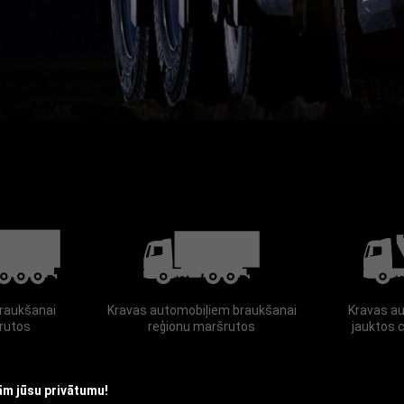
m jūsu privātumu!
 uz Piekrist visiem sīkfailiem, jūs piekrītat sīkfailu uzglabāšanai jūsu ierīcē, lai uzla
izētu vietnes lietojumu un veicinātu mūsu mārketinga aktivitātes. Lai jebkurā brīdī p
vai noraidītu visus sīkfailus, noklikšķiniet uz Noraidīt sīkfailus. Lai uzzinātu vairāk,
litiku.
Privātuma politika
Sīkfailu iestatījumi
Akceptēt visus sīkfailus
raukšanai
Kravas automobiļiem braukšanai
Kravas a
rutos
reģionu maršrutos
jauktos 