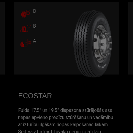
D
B
A
ECOSTAR
Fulda 17,5” un 19,5” diapazona stūrējošās ass
riepas apvieno precīzu stūrēšanu un vadāmību
ar izturību ilgākam riepas kalpošanas laikam.
Šeit varat atrast tuvāko riepu izplatītāju.