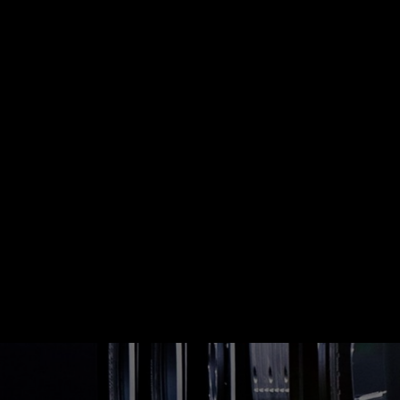
Riepas
Izplatītāji
Zināšanu cent