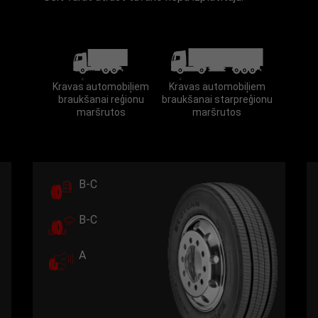
Kravas automobiļiem
Kravas automobiļiem
braukšanai reģionu
braukšanai starpreģionu
maršrutos
maršrutos
B-C
B-C
A