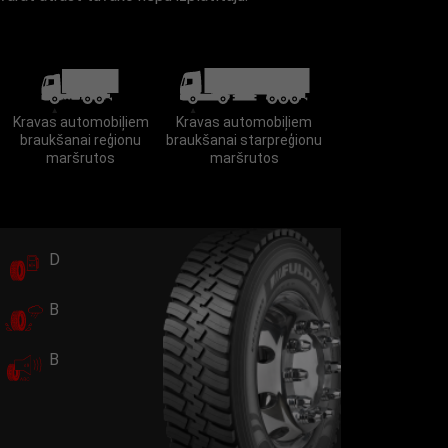
Kravas automobiļiem
Kravas automobiļiem
braukšanai reģionu
braukšanai starpreģionu
maršrutos
maršrutos
D
B
B