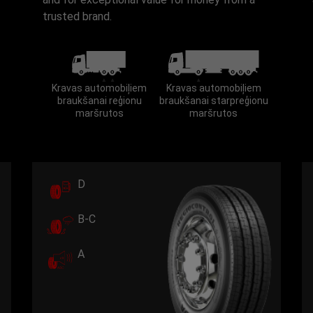
trusted brand.
Kravas automobiļiem
Kravas automobiļiem
braukšanai reģionu
braukšanai starpreģionu
maršrutos
maršrutos
D
B-C
A