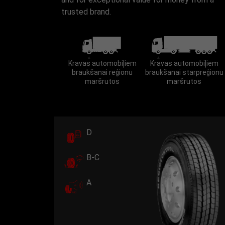
trusted brand.
Kravas automobiļiem
Kravas automobiļiem
braukšanai reģionu
braukšanai starpreģionu
maršrutos
maršrutos
D
B-C
A