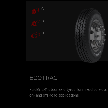
C
B
B
ECOTRAC
Fulda’s 24” steer axle tyres for mixed service,
on- and off-road applications.