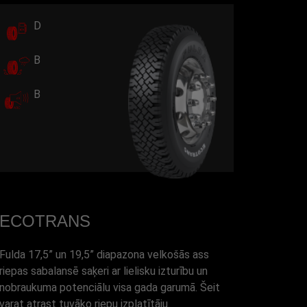
D
B
B
ECOTRANS
Fulda 17,5” un 19,5” diapazona velkošās ass
riepas sabalansē saķeri ar lielisku izturību un
nobraukuma potenciālu visa gada garumā. Šeit
varat atrast tuvāko riepu izplatītāju.