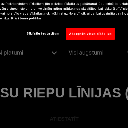
Kravas automobiļiem braukšanai
bezceļu apstākļos
SU RIEPU LĪNIJAS (
ATIESTATĪT