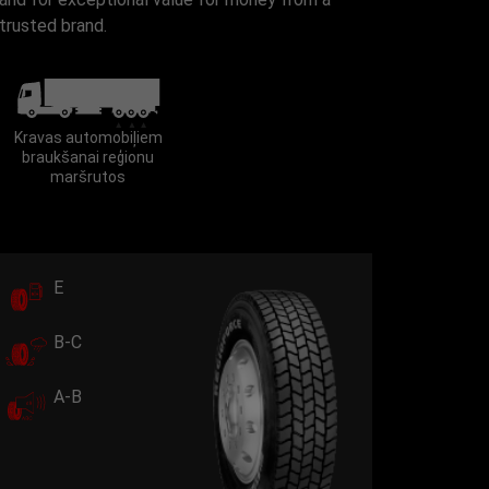
trusted brand.
Kravas automobiļiem
braukšanai reģionu
maršrutos
E
B-C
A-B