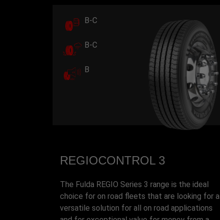
B-C
B-C
B
REGIOCONTROL 3
The Fulda REGIO Series 3 range is the ideal
choice for on road fleets that are looking for a
versatile solution for all on road applications
and for exceptional value for money from a