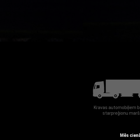
Mēs cienā
Noklikšķinot
vietnē, anal
preferences 
Privātuma po
Kravas automobiļiem b
starpreģionu marš