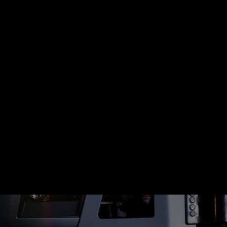
Change country
Citas Fulda vietnes
rs
Sazinieties ar
mums