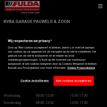
BVBA GARAGE PAUWELS & ZOON
August Demaeghtlaan 9/Nov , 1500 HALLE
Wij respecteren uw privacy !
Door op "Alle cookies accepteren" te klikken, stemt u in met het opslaan
Routebeschrijving
van cookies op uw apparaat om de navigatie op de site te verbeteren, het
gebruik van de site te analyseren en te helpen bij onze
marketinginspanningen. U kunt op elk moment uw voorkeuren
Telefoonnummer bekijken
aanpassen of alle cookies weigeren door op Cookies Weigeren te klikken.
Bezoek ons Privacybeleid voor meer informatie.
Online Privacybeleid
Openingstijden
Cookie-instellingen
Alle cookies accepteren
Maandag
08:00-12:00
13:00-17:30
Dinsdag
08:00-12:00
13:00-17:30
Woensdag
08:00-12:00
13:00-17:30
Donderdag
08:00-12:00
13:00-17:30