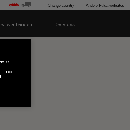
Change country
Andere Fulda websites
les over banden
Over ons
 om de
 door op
d