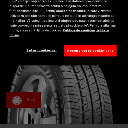
urile" vă exprimați acordul cu privire la instalarea cookie-urilor pe
Drum asfaltat
dispozitivul dumneavostră pentru a ne ajuta să îmbunătățim
funționalitatea site-ului, pentru analizarea modului în care vizitatorii
utilizează site-ului nostru și pentru a ne ajuta în activitățile noastre de
marketing. Vă puteți modifica preferințele sau puteți respinge oricând
Caracteristicile tehnice sunt disponibile numai pentru
toate cookie-urile prin selectarea ,,refuză cookie-urile". Pentru a afla mai
dimensiunile selectate. Utilizați motorul nostru de
multe, accesați Politica de cookies
Politica de confidențialitate
online
căutare pentru a afla mai multe.
Setări cookie-uri
Accept toate cookie-urile
Vară