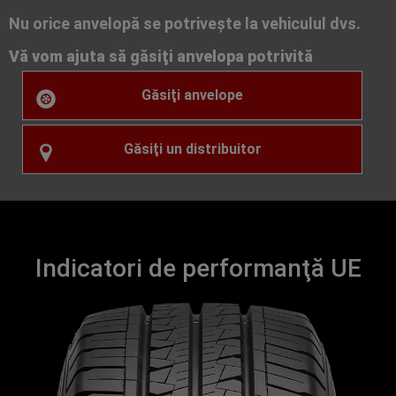
Nu orice anvelopă se potriveşte la vehiculul dvs.
Vă vom ajuta să găsiţi anvelopa potrivită
Găsiţi anvelope
Găsiţi un distribuitor
Indicatori de performanţă UE