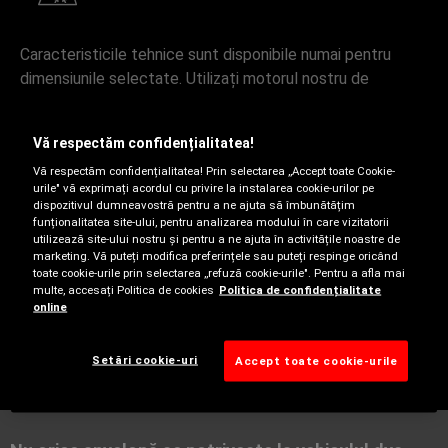
Caracteristicile tehnice sunt disponibile numai pentru
dimensiunile selectate. Utilizați motorul nostru de
căutare pentru a afla mai multe.
Vă respectăm confidențialitatea!
Vă respectăm confidențialitatea! Prin selectarea ,,Accept toate Cookie-
urile" vă exprimați acordul cu privire la instalarea cookie-urilor pe
dispozitivul dumneavostră pentru a ne ajuta să îmbunătățim
funționalitatea site-ului, pentru analizarea modului în care vizitatorii
utilizează site-ului nostru și pentru a ne ajuta în activitățile noastre de
marketing. Vă puteți modifica preferințele sau puteți respinge oricând
toate cookie-urile prin selectarea ,,refuză cookie-urile". Pentru a afla mai
multe, accesați Politica de cookies
Politica de confidențialitate
online
Iarnă
Setări cookie-uri
Accept toate cookie-urile