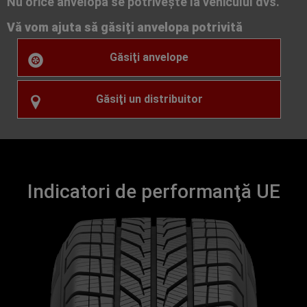
Nu orice anvelopă se potriveşte la vehiculul dvs.
Vă vom ajuta să găsiţi anvelopa potrivită
Găsiţi anvelope
Găsiţi un distribuitor
Indicatori de performanţă UE