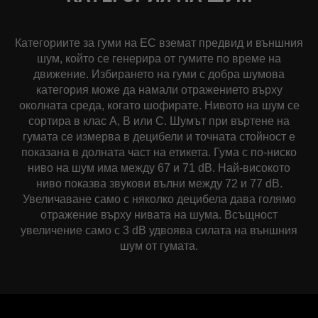
Категориите за гуми на ЕС вземат предвид и външния
шум, който се генерира от гумите по време на
движение. Избирането на гуми с добра шумова
категория може да намали отражението върху
околната среда, когато шофирате. Нивото на шум се
сортира в клас A, B или C. Шумът при въртене на
гумата се измерва в децибели и точната стойност е
показана в долната част на етикета. Гума с по-ниско
ниво на шум има между 67 и 71 dB. Най-високото
ниво показва звукови вълни между 72 и 77 dB.
Увеличаване само с няколко децибела дава голямо
отражение върху нивата на шума. Всъщност
увеличение само с 3 dB удвоява силата на външния
шум от гумата.