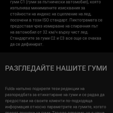
гуми C1 (гуми за пътнически автомобил), която
изпълнява минималните изисквания за
стойности на индекс на сцепление на лед,
посочени в този ISO стандарт. Пиктограмата се
предоставя чрез измерване на спирачния път
на автомобил от 32 км/ч върху чист лед.
Стандартите за гуми C2 и C3 все още се очаква
да се дефинират.
РАЗГЛЕДАЙТЕ НАШИТЕ ГУМИ
Fulda напълно подкрепя тези редакции на
разпоредбата за етикетиране на гуми и се радва да
предостави на своите клиенти по-подходяща
информация относно параметрите на гумите, когато
правят покупка на гуми. Твърдо вярваме, че е наша