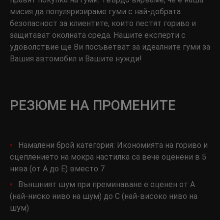
мисия да популяризираме гуми с най-добрата
безопасност за клиентите, които пестят гориво и
защитават околната среда. Нашите експерти с
удоволствие ще Ви посъветват за идеалните гуми за
Вашия автомобил и Вашите нужди!
РЕЗЮМЕ НА ПРОМЕНИТЕ
Намалени брой категория: Икономията на гориво и
сцеплението на мокра настилка са вече оценени в 5
нива (от A до E) вместо 7
Външният шум при преминаване е оценен от A
(най-ниско ниво на шум) до C (най-високо ниво на
шум)