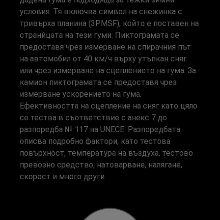
условия. Тя включва символ на снежинка с
тривърха планина (3PMSF), който е поставен на
странѝцата на тези гуми. Пиктограмата се
предоставя чрез измерване на спирачния път
на автомобил от 40 км/ч върху утъпкан сняг
или чрез измерване на сцеплението на гума. За
камион пиктограмата се предоставя чрез
измерване ускорението на гума.
Ефективността на сцепление на сняг като цяло
се тества в съответствие с анекс 7 до
разпоредба № 117 на UNECE. Разпоредбата
описва подробно фактори, като тестова
повърхност, температура на въздуха, тестово
превозно средство, натоварване, налягане,
скорост и много други.