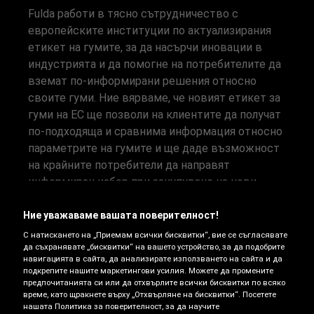
Fulda работи в тясно сътрудничество с
европейските институции по актуализирания
етикет на гумите, за да насърчи иновации в
индустрията и да помогне на потребителите да
вземат по-информирани решения относно
своите гуми. Ние вярваме, че новият етикет за
гуми на ЕС ще позволи на клиентите да получат
по-подходяща и сравнима информация относно
параметрите на гумите и ще даде възможност
на крайните потребители да направят
информиран избор при закупуване на нови
гуми. Новият етикет за гуми на ЕС също така
предоставя по-подробна информация онлайн –
Ние уважаваме вашата поверителност!
което улеснява потребителите и
С натискането на „Приемам всички бисквитки“, вие се съгласявате
да съхранявате „бисквитки“ на вашето устройство, за да подобрите
професионалистите да направят правилния
навигацията в сайта, да анализирате използването на сайта и да
избор. В този раздел сме Ви приготвили по-
подкрепите нашите маркетингови усилия. Можете да промените
подробно разяснение на етикета за гуми.
предпочитанията си или да отхвърлите всички бисквитки по всяко
време, като щракнете върху „Отхвърляне на бисквитки“. Посетете
нашата Политика за поверителност, за да научите