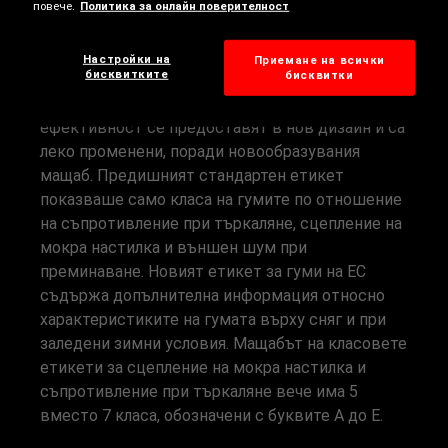
повече.
Политика за онлайн поверителност
ЕТИКЕТ НА ГУМАТА ЗА
ЕС: ОБЩ ПРЕГЛЕД
Настройки на
Приемане на всички
бисквитките
бисквитки
Етикетът за гуми на ЕС и класовете на
ефективност се предоставят в нов дизайн и са
леко променени, поради новообразувания
мащаб. Предишният стандартен етикет
показваше само класа на гумите по отношение
на съпротивление при търкаляне, сцепление на
мокра настилка и външен шум при
преминаване. Новият етикет за гуми на ЕС
съдържа допълнителна информация относно
характеристиките на гумата върху сняг и при
заледени зимни условия. Мащабът на класовете
етикети за сцепление на мокра настилка и
съпротивление при търкаляне вече има 5
вместо 7 класа, обозначени с буквите A до E.