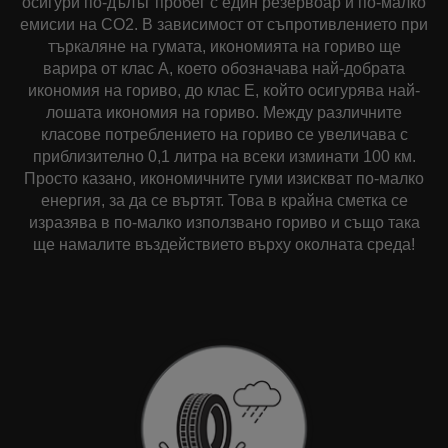
осигури по-дълъг пробег с един резервоар и по-малко
емисии на CO2. В зависимост от съпротивлението при
търкаляне на гумата, икономията на гориво ще
варира от клас A, което обозначава най-добрата
икономия на гориво, до клас E, който осигурява най-
лошата икономия на гориво. Между различните
класове потреблението на гориво се увеличава с
приблизително 0,1 литра на всеки изминати 100 км.
Просто казано, икономичните гуми изискват по-малко
енергия, за да се въртят. Това в крайна сметка се
изразява в по-малко използвано гориво и също така
ще намалите въздействието върху околната среда!