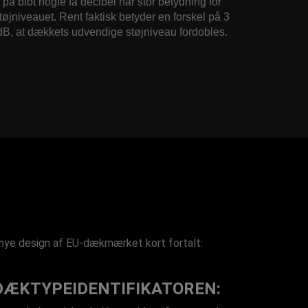
på blot nogle få decibel har stor betydning for
tøjniveauet. Rent faktisk betyder en forskel på 3
dB, at dækkets udvendige støjniveau fordobles.
nye design af EU-dækmærket kort fortalt:
DÆKTYPEIDENTIFIKATOREN: