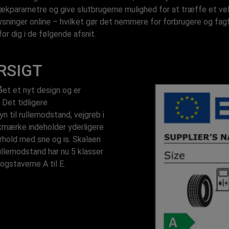
kparametre og give slutbrugerne mulighed for at træffe et vel
inger online – hvilket gør det nemmere for forbrugere og fagfol
r dig i de følgende afsnit.
RSIGT
et et nyt design og er
 Det tidligere
til rullemodstand, vejgreb i
kmærke indeholder yderligere
hold med sne og is. Skalaen
ullemodstand har nu 5 klasser
bogstaverne A til E.