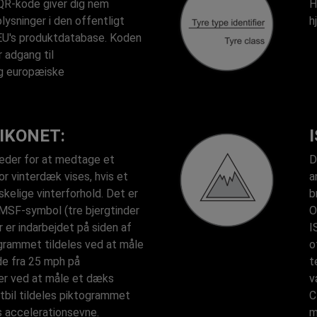
QR-kode giver dig nem
H
lysninger i den offentligt
h
 EU's produktdatabase. Koden
 adgang til
g europæiske
IKONET:
heder for at medtage et
D
or vinterdæk vises, hvis et
a
skelige vinterforhold. Det er
b
MSF-symbol (tre bjergtinder
O
 er indarbejdet på siden af
I
grammet tildeles ved at måle
o
de fra 25 mph på
t
er ved at måle et dæks
v
tbil tildeles piktogrammet
C
 accelerationsevne.
m