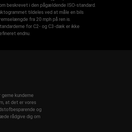
om beskrevet i den pågældende ISO-standard.
iktogrammet tildeles ved at måle en bils
remselængde fra 20 mph på ren is.
tandarderne for C2- og C3-dæk er ikke
efineret endnu.
r gerne kunderne
m, at det er vores
ndstofbesparende og
glæde rådgive dig om