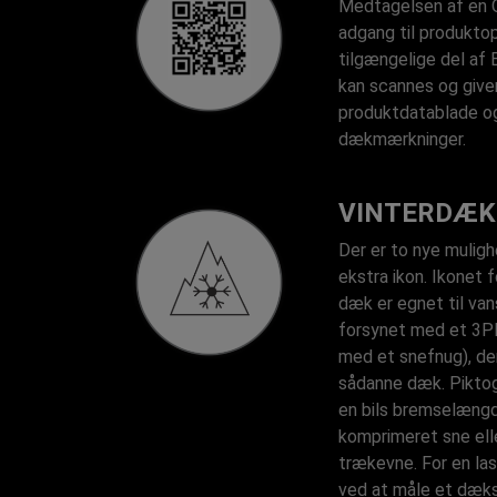
Medtagelsen af en 
adgang til produktop
tilgængelige del af
kan scannes og giver
produktdatablade o
dækmærkninger.
VINTERDÆK
Der er to nye mulig
ekstra ikon. Ikonet f
dæk er egnet til van
forsynet med et 3P
med et snefnug), der
sådanne dæk. Pikto
en bils bremselæng
komprimeret sne ell
trækevne. For en las
ved at måle et dæks