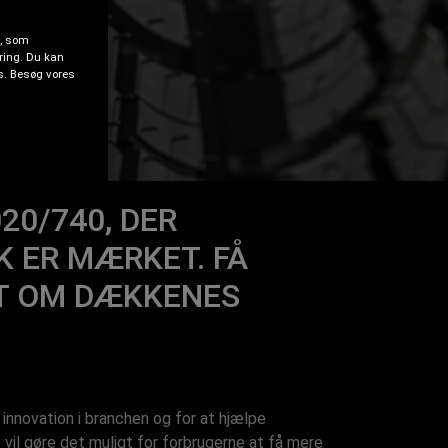
d, som
ring. Du kan
es. Besøg vores
20/740, DER
 ER MÆRKET. FÅ
T OM DÆKKENES
novation i branchen og for at hjælpe
il gøre det muligt for forbrugerne at få mere