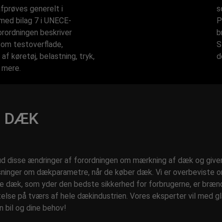
fprøves generelt i
s
ed bilag 7 i UNECE-
P
Forordningen beskriver
b
som testoverflade,
S
af køretøj, belastning, tryk,
d
 mere.
S DÆK
 ud disse ændringer af forordningen om mærkning af dæk og give
ysninger om dækparametre, når de køber dæk. Vi er overbeviste o
e dæk, som yder den bedste sikkerhed for forbrugerne, er bræ
ttelse på tværs af hele dækindustrien. Vores eksperter vil med 
n bil og dine behov!