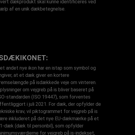
vert dækprodukt skal kunne identificeres ved
jælp af en unik dækbetegnelse.
ISDÆKIKONET:
et andet nye ikon har en istap som symbol og
ngiver, at et dæk giver en kortere
remselængde på isdækkede veje om vinteren.
plysninger om vejgreb på is bliver baseret på
SO-standarden (ISO 19447), som forventes
ffentliggjort i juli 2021. For dæk, der opfylder de
ekniske krav, vil piktogrammet for vejgreb på is
ære inkluderet på det nye EU-dækmærke på et
1-dæk (dæk til personbil), som opfylder
inimumsværdierne for vejgreb på is-indekset,