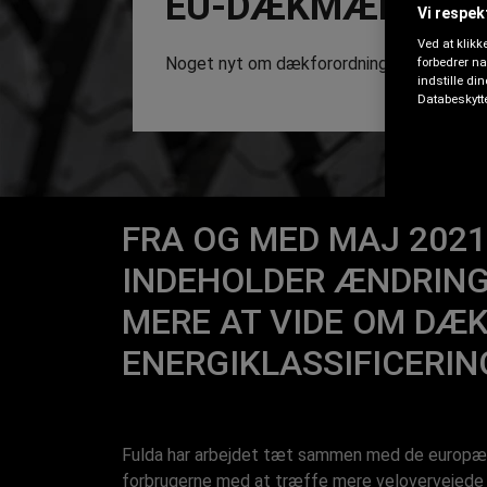
EU-DÆKMÆRKNI
Vi respekt
Ved at klikk
Noget nyt om dækforordningerne?
forbedrer n
indstille di
Databeskytte
FRA OG MED MAJ 2021
INDEHOLDER ÆNDRING
MERE AT VIDE OM DÆ
ENERGIKLASSIFICERIN
Fulda har arbejdet tæt sammen med de europæis
forbrugerne med at træffe mere velovervejede 