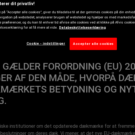
NG
erer dit privatliv!
e på “Accepter alle cookies”, giver du tilladelse til at der gemmes cookies på din enhe
avigation på webstedet, analyserer brugen af webstedet og hjælper os med markedsfø
ne præferencer, og du kan til enhver tid afvise alle cookies ved at klikke på Afvis cooki
lseserklæring for at få mere at vide.
Databeskyttelseserklæring
Cookie - indstillinger
Accepter alle cookies
 GÆLDER FORORDNING (EU) 20
ER AF DEN MÅDE, HVORPÅ DÆK
KMÆRKETS BETYDNING OG NY
G.
ke institutioner om det opdaterede dækmærke for at fremme in
beslutninger om deres dæk. Vi mener, at det nye EU-dækmærke v