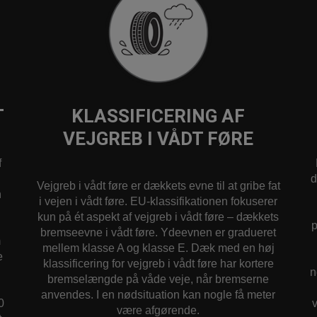
T
KLASSIFICERING AF
VEJGREB I VÅDT FØRE
f
d
Vejgreb i vådt føre er dækkets evne til at gribe fat
n
i vejen i vådt føre. EU-klassifikationen fokuserer
kun på ét aspekt af vejgreb i vådt føre – dækkets
p
bremseevne i vådt føre. Ydeevnen er gradueret
m
mellem klasse A og klasse E. Dæk med en høj
e
klassificering for vejgreb i vådt føre har kortere
n
bremselængde på våde veje, når bremserne
anvendes. I en nødsituation kan nogle få meter
0
være afgørende.