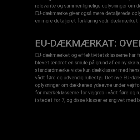
relevante og sammenlignelige oplysninger om dæ
EU-dækmærke giver også mere detaljerede oplysn
en mere detaljeret forklaring vedr. dækmærket fo
EU-DÆKMÆRKAT: OVE
EU-dækmærket og effektivitetsklasserne har få
blevet ændret en smule på grund af en ny skala.
standardmærke viste kun dækklasser med hensyn 
vådt føre og udvendig rullestøj. Det nye EU-dæ
oplysninger om dækkenes ydeevne under vejrfor
for mærkeklasserne for vejgreb i vådt føre og r
i stedet for 7, og disse klasser er angivet med 