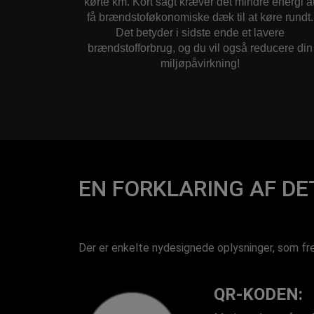
kørte km. Kort sagt kræver det mindre energi a
få brændstoføkonomiske dæk til at køre rundt.
Det betyder i sidste ende et lavere
brændstofforbrug, og du vil også reducere din
miljøpåvirkning!
EN FORKLARING AF D
Der er enkelte nydesignede oplysninger, som f
QR-KODEN: