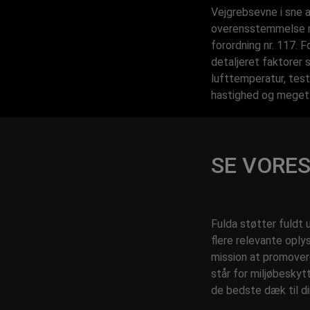
Vejgrebsevne i sne a
overensstemmelse m
forordning nr. 117. 
detaljeret faktorer 
lufttemperatur, test 
hastighed og meget
SE VORE
Fulda støtter fuldt
flere relevante opl
mission at promover
står for miljøbesky
de bedste dæk til di