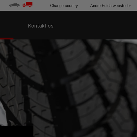
Change country
Andre Fulda-websteder
r
Kontakt os