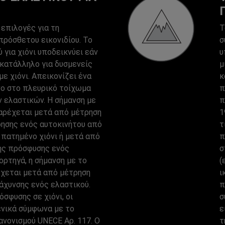
επιλογές για τη
Τ
πρόσθετου εικονιδίου. Το
σ
ύ για χιόνι υποδεικνύει εάν
υ
 κατάλληλο για δυσμενείς
μ
με χιόνι. Απεικονίζει ένα
κ
ο στο πλευρικό τοίχωμα
π
 ελαστικών. Η σήμανση με
π
αρέχεται μετά από μέτρηση
1
ησης ενός αυτοκινήτου από
τ
 πατημένο χιόνι ή μετά από
π
ης πρόσφυσης ενός
σ
φορτηγά, η σήμανση με το
(
χεται μετά από μέτρηση
ι
άχυνσης ενός ελαστικού.
π
όσφυσης σε χιόνι, οι
σ
ενικά σύμφωνα με το
ε
ανονισμού UNECE Αρ. 117. Ο
τ