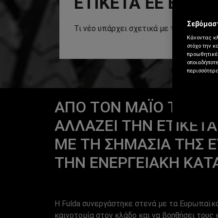
ΕΤΙΚΈΤΑ ΕΕ ΕΛΑΣ
Σεβόμαστ
Τι νέο υπάρχει σχετικά με τους κανονισ
Κάνοντας κλ
στόχο την κ
προωθητικές
οποιαδήποτε
περισσότερα
ΑΠΌ ΤΟΝ ΜΆΙΟ ΤΟΥ 202
ΑΛΛΆΖΕΙ ΤΗΝ ΕΤΙΚΈΤΑ
ΜΕ ΤΗ ΣΗΜΑΣΊΑ ΤΗΣ Ε
ΤΗΝ ΕΝΕΡΓΕΙΑΚΉ ΚΑΤ
Η Fulda συνεργάστηκε στενά με τα Ευρωπαϊκ
καινοτομία στον κλάδο και να βοηθήσει τους