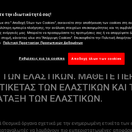
ΤΙΚΏΝ
ε την ιδιωτικότητά σας!
μούς για τα ελαστικά;
ικ στο " Αποδοχή Όλων των Cookies", συναινείτε στην αποθήκευση των cookies στη συ
αλύτερη εμπειρία πλοήγησης, την ανάλυση στοιχείων επισκεψιμότητας και τη συμβολ
 ενέργειές μας. Μπορείτε να προσαρμόσετε τις προτιμήσεις σας ή να απορρίψετε ό
 στιγμή, κάνοντας κλικ στο "Απόρριψη Cookies". Επισκεφθείτε την Πολιτική Απορήτου
.
Πολιτική Προστασίας Προσωπικών Δεδομένων
Ρυθμίσεις για τα cookies
Αποδοχή όλων των cookies
1, ΙΣΧΎΕΙ Ο ΚΑΝΟΝΙΣΜΌΣ (ΕΕ)
 ΤΩΝ ΕΛΑΣΤΙΚΏΝ. ΜΆΘΕΤΕ ΠΕ
ΤΙΚΈΤΑΣ ΤΩΝ ΕΛΑΣΤΙΚΏΝ ΚΑΙ Τ
ΆΤΑΞΗ ΤΩΝ ΕΛΑΣΤΙΚΏΝ.
ά Θεσμικά όργανα σχετικά με την ενημερωμένη ετικέτα των 
 καταναλωτές να λαμβάνουν πιο εμπεριστατωμένες αποφάσεις