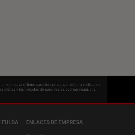
i exhaustiva ni tiene carácter contractual, deberá verificarse
s ofertas y los métodos de pago reales podrían variar, y la
 FULDA
ENLACES DE EMPRESA