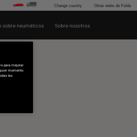
Change country
Otras webs de Fulda
 sobre neumáticos
Sobre nosotros
vo para mejorar
alquier momento
odas las