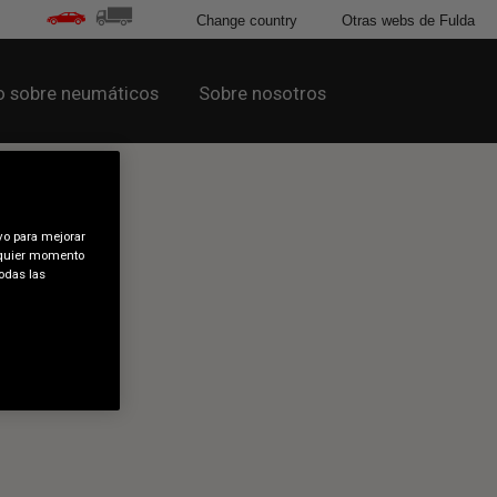
Change country
Otras webs de Fulda
 sobre neumáticos
Sobre nosotros
vo para mejorar
alquier momento
odas las