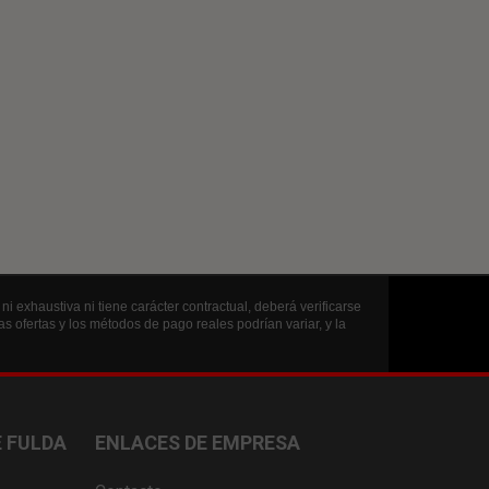
i exhaustiva ni tiene carácter contractual, deberá verificarse
s ofertas y los métodos de pago reales podrían variar, y la
 FULDA
ENLACES DE EMPRESA