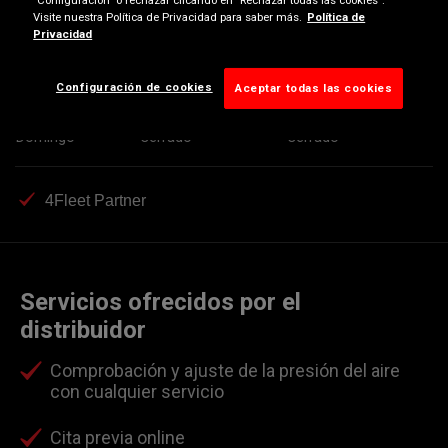
Miércoles
09:00-13:30
15:30-20:00
Visite nuestra Política de Privacidad para saber más.
Política de
Privacidad
Jueves
09:00-13:30
15:30-20:00
Viernes
09:00-13:30
Cerrado
Configuración de cookies
Aceptar todas las cookies
Sábado
Cerrado
Cerrado
Domingo
Cerrado
Cerrado
4Fleet Partner
Servicios ofrecidos por el
distribuidor
Comprobación y ajuste de la presión del aire
con cualquier servicio
Cita previa online