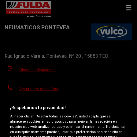
NEUMATICOS PONTEVEA
Rúa Ignacio Varela, Pontevea, Nº 20 , 15883 TEO
Obtener indicaciones
Ver número de teléfono
neumaticospontevea@vulco.es
¡Respetamos tu privacidad!
Horario de apertura
Al hacer clic en "Aceptar todas las cookies", usted acepta que se
almacenen cookies en su dispositivo para mejorar la navegación en
Lunes
09:00-13:30
15:30-20:00
nuestro sitio web, analizar su uso y optimizar el rendimiento. No obstante,
en cualquier momento puede ajustar sus preferencias haciendo clic en
Martes
09:00-13:30
15:30-20:00
"Configuración" o rechazar clicando en "Rechazar todas las cookies".