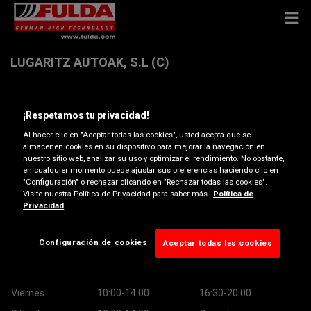
LUGARITZ AUTOAK, S.L (C)
Avda Otaola, 17 , 20600 EIBAR
¡Respetamos tu privacidad!
Al hacer clic en "Aceptar todas las cookies", usted acepta que se
Obtener indicaciones
almacenen cookies en su dispositivo para mejorar la navegación en
nuestro sitio web, analizar su uso y optimizar el rendimiento. No obstante,
en cualquier momento puede ajustar sus preferencias haciendo clic en
"Configuración" o rechazar clicando en "Rechazar todas las cookies".
Horario de apertura
Visite nuestra Política de Privacidad para saber más.
Política de
Privacidad
Lunes
10:00-14:00
16:30-20:00
Martes
10:00-14:00
16:30-20:00
Configuración de cookies
Aceptar todas las cookies
Miércoles
10:00-14:00
16:30-20:00
Jueves
10:00-14:00
16:30-20:00
Viernes
10:00-14:00
16:30-20:00