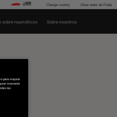
Change country
Otras webs de Fulda
 sobre neumáticos
Sobre nosotros
vo para mejorar
alquier momento
odas las