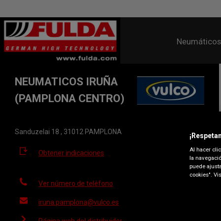
Neumáticos
NEUMATICOS IRUÑA
(PAMPLONA CENTRO)
Sanduzelai 18 , 31012 PAMPLONA
¡Respetam
Al hacer cli
Obtener indicaciones
la navegació
puede ajusta
cookies". Vi
Ver número de teléfono
iruna.pamplona@vulco.es