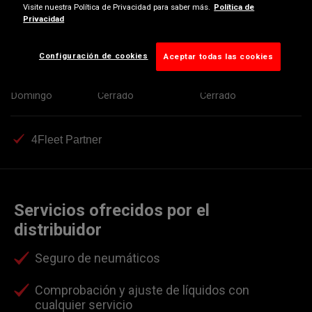
Visite nuestra Política de Privacidad para saber más.
Política de
Miércoles
09:30-13:30
15:00-19:00
Privacidad
Jueves
09:30-13:30
15:00-19:00
Viernes
09:30-13:30
15:00-19:00
Configuración de cookies
Aceptar todas las cookies
Sábado
Cerrado
Cerrado
Domingo
Cerrado
Cerrado
4Fleet Partner
Servicios ofrecidos por el
distribuidor
Seguro de neumáticos
Comprobación y ajuste de líquidos con
cualquier servicio