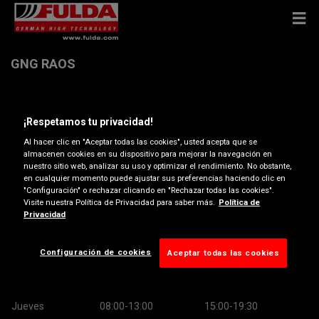
GNG RAOS
Pg Ind Raos Parcela 10 , 39600 MALIAÑO
¡Respetamos tu privacidad!
Al hacer clic en "Aceptar todas las cookies", usted acepta que se
Obtener indicaciones
almacenen cookies en su dispositivo para mejorar la navegación en
nuestro sitio web, analizar su uso y optimizar el rendimiento. No obstante,
en cualquier momento puede ajustar sus preferencias haciendo clic en
Ver número de teléfono
"Configuración" o rechazar clicando en "Rechazar todas las cookies".
Visite nuestra Política de Privacidad para saber más.
Política de
Privacidad
Horario de apertura
Lunes
08:00-13:00
15:00-19:30
Configuración de cookies
Aceptar todas las cookies
Martes
08:00-13:00
15:00-19:30
Miércoles
08:00-13:00
15:00-19:30
Jueves
08:00-13:00
15:00-19:30