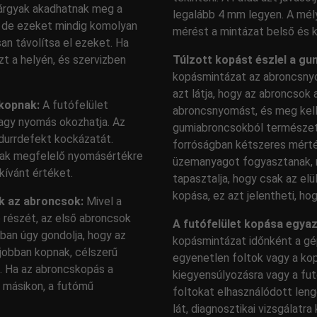
árgyak akadhatnak meg a
legalább 4 mm legyen. A mély
, de ezeket mindig komolyan
mérést a mintázat belső és k
an távolítsa el ezeket. Ha
zt a helyén, és szervizben
Túlzott kopást észlel a gu
kopásmintázat az abroncsny
azt látja, hogy az abroncsok 
kopnak:
A futófelület
abroncsnyomást, és meg kell 
nagy nyomás okozhatja. Az
gumiabroncsokból természete
 durrdefekt kockázatát.
forróságban kétszeres mért
inak megfelelő nyomásértékre
üzemanyagot fogyasztanak, rá
kívánt értéket.
tapasztalja, hogy csak az el
kopása, ez azt jelentheti, ho
k az abroncsok:
Mivel a
 részét, az első abroncsok
A futófelület kopása egya
ban úgy gondolja, hogy az
kopásmintázat időnként a gé
jobban kopnak, célszerű
egyenetlen foltok vagy a kop
. Ha az abroncskopás a
kiegyensúlyozásra vagy a fut
a másikon, a futómű
foltokat elhasználódott leng
lát, diagnosztikai vizsgálatr