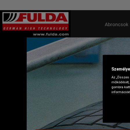
Abroncsok
Személye
Az „Összes 
működését, 
gombra katti
információér