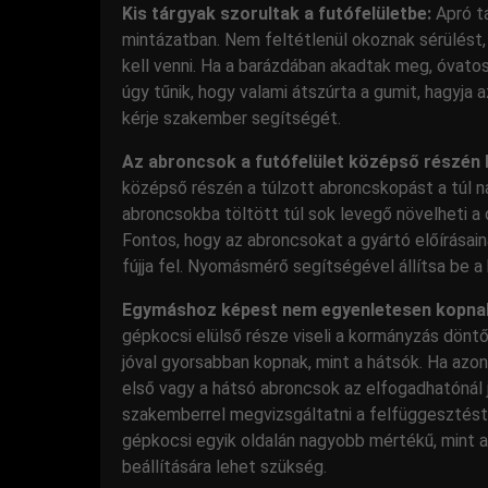
Kis tárgyak szorultak a futófelületbe:
Apró t
mintázatban. Nem feltétlenül okoznak sérülést
kell venni. Ha a barázdában akadtak meg, óvatos
úgy tűnik, hogy valami átszúrta a gumit, hagyja a
kérje szakember segítségét.
Az abroncsok a futófelület középső részén 
középső részén a túlzott abroncskopást a túl 
abroncsokba töltött túl sok levegő növelheti a
Fontos, hogy az abroncsokat a gyártó előírása
fújja fel. Nyomásmérő segítségével állítsa be a 
Egymáshoz képest nem egyenletesen kopna
gépkocsi elülső része viseli a kormányzás döntő
jóval gyorsabban kopnak, mint a hátsók. Ha azon
első vagy a hátsó abroncsok az elfogadhatónál 
szakemberrel megvizsgáltatni a felfüggesztést
gépkocsi egyik oldalán nagyobb mértékű, mint 
beállítására lehet szükség.