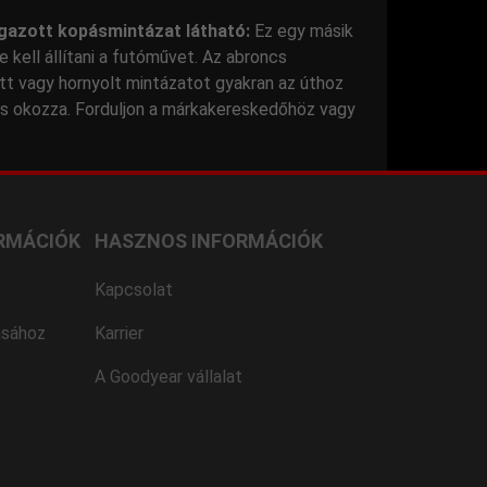
gazott kopásmintázat látható:
Ez egy másik
e kell állítani a futóművet. Az abroncs
t vagy hornyolt mintázatot gyakran az úthoz
és okozza. Forduljon a márkakereskedőhöz vagy
RMÁCIÓK
HASZNOS INFORMÁCIÓK
Kapcsolat
ásához
Karrier
A Goodyear vállalat