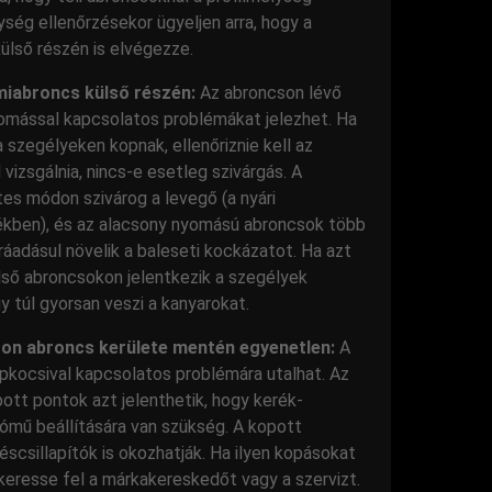
ség ellenőrzésekor ügyeljen arra, hogy a
ülső részén is elvégezze.
miabroncs külső részén:
Az abroncson lévő
omással kapcsolatos problémákat jelezhet. Ha
a szegélyeken kopnak, ellenőriznie kell az
vizsgálnia, nincs-e esetleg szivárgás. A
s módon szivárog a levegő (a nyári
ékben), és az alacsony nyomású abroncsok több
adásul növelik a baleseti kockázatot. Ha azt
ülső abroncsokon jelentkezik a szegélyek
gy túl gyorsan veszi a kanyarokat.
zon abroncs kerülete mentén egyenetlen:
A
pkocsival kapcsolatos problémára utalhat. Az
ott pontok azt jelenthetik, hogy kerék-
ómű beállítására van szükség. A kopott
éscsillapítók is okozhatják. Ha ilyen kopásokat
a keresse fel a márkakereskedőt vagy a szervizt.