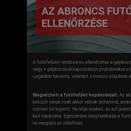
AZ ABRONCS FUT
ELLENŐRZÉSE
A futófelület rendszeres ellenőrzése a gépkocs
vagy a gépkocsival kapcsolatos problémákra uta
Legalább havonta, valamint a hosszú utazások el
Megnézheti a futófelület kopássávjait:
Az ab
készült sávjai csak akkor válnak láthatóvá, amiko
szinten túl kopott. Ha látja ezeket, az azt jelent
kell vásárolnia. Egyszerűen megtalálhatja a futó
ha megnézi az oldalfalat.