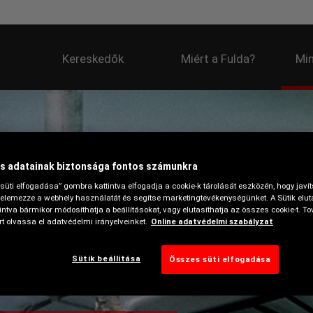
Kereskedők
Miért a Fulda?
Min
s adatainak biztonsága fontos számunkra
süti elfogadása” gombra kattintva elfogadja a cookie-k tárolását eszközén, hogy javí
elemezze a webhely használatát és segítse marketingtevékenységünket. A Sütik elut
ntva bármikor módosíthatja a beállításokat, vagy elutasíthatja az összes cookie-t. To
t olvassa el adatvédelmi irányelveinket.
Online adatvédelmi szabályzat
Sütik beállítása
Összes süti elfogadása