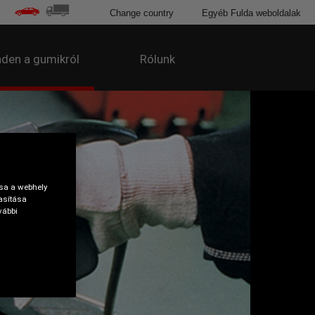
Change country
Egyéb Fulda weboldalak
den a gumikról
Rólunk
tsa a webhely
asítása
vábbi