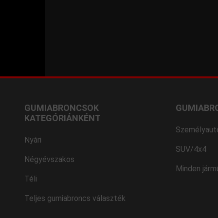
GUMIABRONCSOK
GUMIABR
KATEGÓRIÁNKÉNT
Személyaut
Nyári
SUV/4x4
Négyévszakos
Minden járm
Téli
Teljes gumiabroncs választék