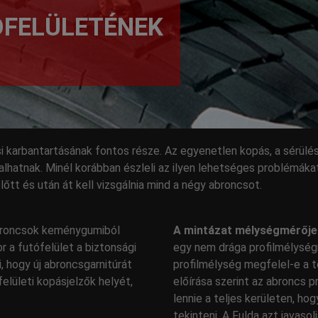
ÓFELÜLETÉNEK
i karbantartásának fontos része. Az egyenetlen kopás, a sérülé
lhatnak. Minél korábban észleli az ilyen lehetséges problémákat
őtt és után át kell vizsgálnia mind a négy abroncsot.
roncsok keménygumiból
A mintázat mélységmérője a
r a futófelület a biztonsági
egy nem drága profilmélység
i, hogy új abroncsgarnitúrát
profilmélység megfelel-e a t
felületi kopásjelzők helyét,
előírása szerint az abroncs 
lennie a teljes kerületen, h
tekinteni. A Fulda azt javasol