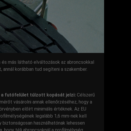
s és más látható elváltozások az abroncsokkal
, annál korábban tud segíteni a szakember.
 futófelület túlzott kopását jelzi:
Célszerű
mérőt vásárolni annak ellenőrzéséhez, hogy a
örvényben előírt minimális értéknek. Az EU
profilmélységének legalább 1,6 mm-nek kell
ogy biztonságosan használhatónak lehessen
ja, hogy téli abroncsoknál a profilmélység