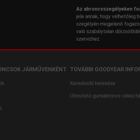
Az abroncsszegélyeken fo
jele annak, hogy vélhetőleg b
szegélyén megjelenő fogazot
való szabálytalan dörzsölőd
szervizhez.
ONCSOK JÁRMŰVENKÉNT
TOVÁBBI GOODYEAR INFO
ók
Kereskedő keresése
Útmutató gumiabroncs választ
ű