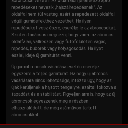
abronccsal vezetni. Az oldalfalon jelentkező apró
repedéseket nevezik „hajszálrepedésnek”. Az
oldalfal nem túl vastag, ezért a repedezett oldalfal
végül gumidefekthez vezethet. Ha ilyen
repedéseket vesz észre, cserélje le az abroncsokat.
Szintén tanácsos megnézni, hogy van-e az abroncs
oldalfalán, vállrészén vagy futófelületén vágás,
repedés, buborék vagy hólyagosodás. Ha ilyet
észlel, ideje új garnitúrát venni.
Új gumiabroncsok vásárlása esetén cserélje
egyszerre a teljes garnitúrát. Ha négy új abroncs
vásárlására nincs lehetősége, intézze úgy, hogy az
újak kerüljenek a hajtott tengelyre, ezáltal fokozva a
tapadást és a stabilitást. Figyeljen arra is, hogy az új
abroncsok egyezzenek meg a részben
elhasználódott, de még a járművön tartott
abroncsokkal.