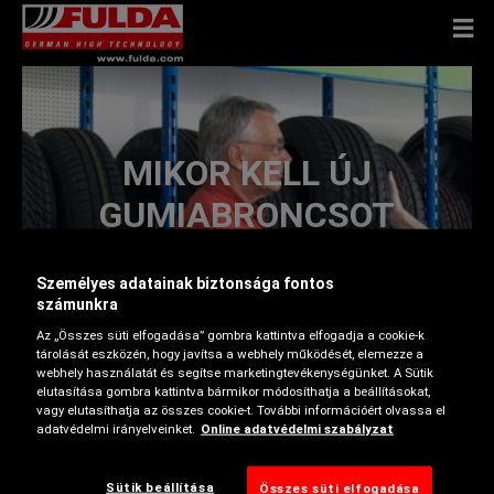
MIKOR KELL ÚJ
GUMIABRONCSOT
VÁSÁROLNI?
Személyes adatainak biztonsága fontos
számunkra
Az „Összes süti elfogadása” gombra kattintva elfogadja a cookie-k
tárolását eszközén, hogy javítsa a webhely működését, elemezze a
webhely használatát és segítse marketingtevékenységünket. A Sütik
elutasítása gombra kattintva bármikor módosíthatja a beállításokat,
Nincs olyan abroncsgarnitúra, amely örökké tartana.
vagy elutasíthatja az összes cookie-t. További információért olvassa el
Ha elkopnak, megrongálódnak vagy elöregednek, az
adatvédelmi irányelveinket.
Online adatvédelmi szabályzat
abroncsokat le kell cserélni. Segítünk Önnek
eldönteni, hogy mikor van szükség új garnitúrára.
Sütik beállítása
Összes süti elfogadása