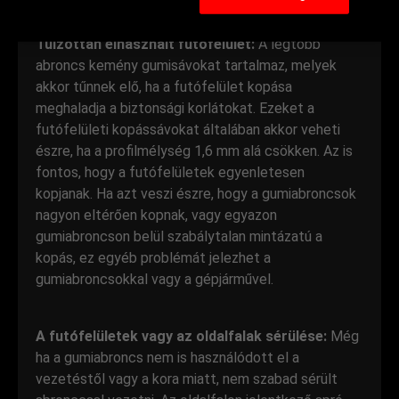
Túlzottan elhasznált futófelület:
A legtöbb
abroncs kemény gumisávokat tartalmaz, melyek
akkor tűnnek elő, ha a futófelület kopása
meghaladja a biztonsági korlátokat. Ezeket a
futófelületi kopássávokat általában akkor veheti
észre, ha a profilmélység 1,6 mm alá csökken. Az is
fontos, hogy a futófelületek egyenletesen
kopjanak. Ha azt veszi észre, hogy a gumiabroncsok
nagyon eltérően kopnak, vagy egyazon
gumiabroncson belül szabálytalan mintázatú a
kopás, ez egyéb problémát jelezhet a
gumiabroncsokkal vagy a gépjárművel.
A futófelületek vagy az oldalfalak sérülése:
Még
ha a gumiabroncs nem is használódott el a
vezetéstől vagy a kora miatt, nem szabad sérült